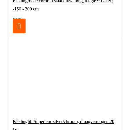
Kledingroede chroom staal dikwandig, lengte 90 - 120
-150 - 200 cm
€8,25
Kledinglift Superieur zilver/chroom, draagvermogen 20
kg