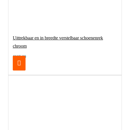
Uittrekbaar en in breedte verstelbaar schoenenrek
chroom
€105,00