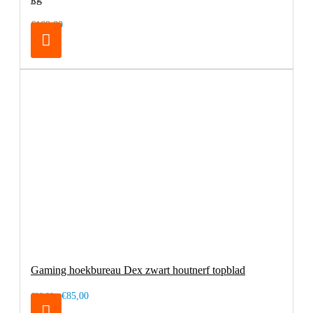
€169,00
Gaming hoekbureau Dex zwart houtnerf topblad
€85,00
€99,00