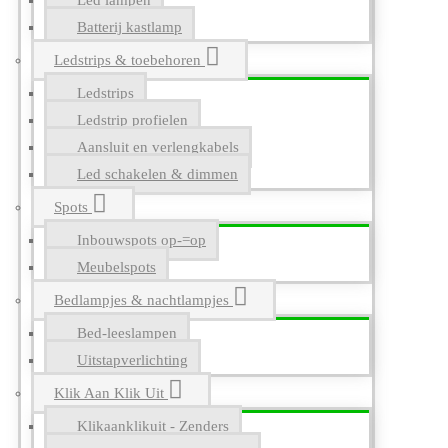
Led lampen
Batterij kastlamp
Ledstrips & toebehoren
Ledstrips
Ledstrip profielen
Aansluit en verlengkabels
Led schakelen & dimmen
Spots
Inbouwspots op-=op
Meubelspots
Bedlampjes & nachtlampjes
Bed-leeslampen
Uitstapverlichting
Klik Aan Klik Uit
Klikaanklikuit - Zenders