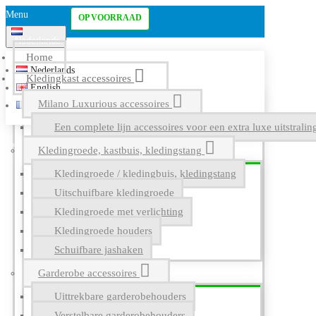
Menu
OP VOORRAAD
Nederlands
Home
Nederlands
Kledingkast accessoires
English
Milano Luxurious accessoires
Français
Een complete lijn accessoires voor een extra luxe uitstrali
Kledingroede, kastbuis, kledingstang
Kledingroede / kledingbuis, kledingstang
Uitschuifbare kledingroede
Kledingroede met verlichting
Kledingroede houders
Schuifbare jashaken
Garderobe accessoires
Uittrekbare garderobehouders
Verstelbare garderobehouders