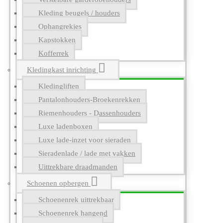
Kleding beugels / houders
Ophangrekjes
Kapstokken
Kofferrek
Kledingkast inrichting
Kledingliften
Pantalonhouders-Broekenrekken
Riemenhouders - Dassenhouders
Luxe ladenboxen
Luxe lade-inzet voor sieraden
Sieradenlade / lade met vakken
Uittrekbare draadmanden
Schoenen opbergen
Schoenenrek uittrekbaar
Schoenenrek hangend