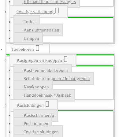
Klikaanklikuit - ontvangers
Overige verlichting
Trafo's
Aansluitmaterialen
Lampen
Toebehoren
Kastgrepen en knoppen
Kast- en meubelgrepen
Schuifdeurkommen / inlaat-grepen
Kastknoppen
Handdoekhaak / Jashaak
Kastsluitingen
Kastscharnieren
Push to open
Overige sluitingen