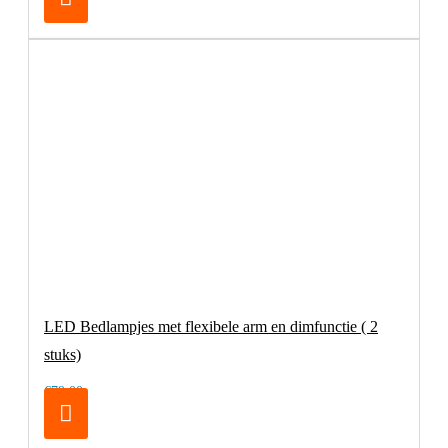
LED Bedlampjes met flexibele arm en dimfunctie ( 2
stuks)
€79,00