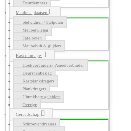
Deurdempers
Meubels plaatsen
Stelwiggen / Stelpoten
Meubelwielen
Tafelpoten
Meubelvilt & glijders
Kast montage
Hoekverbinders- Paneelverbinder
Deurspanbeslag
Kastplankdragers
Plankdragers
Uittrekbare geleiders
Overige
Gereedschap
Schroevendraaiers