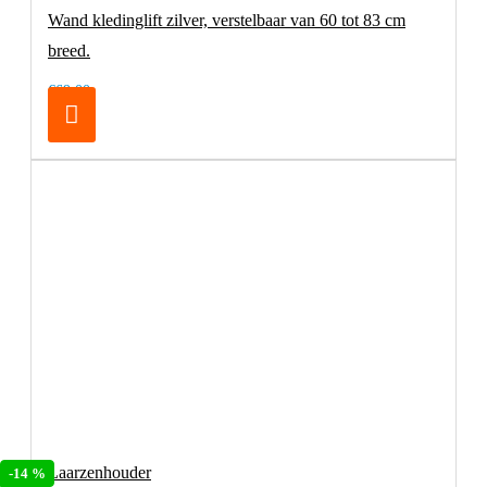
Wand kledinglift zilver, verstelbaar van 60 tot 83 cm
breed.
€69,00
Laarzenhouder
-14 %