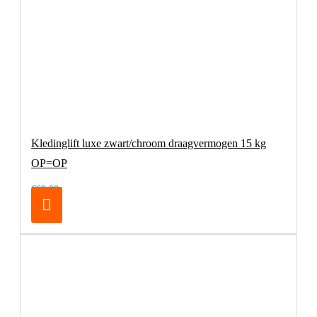
Kledinglift luxe zwart/chroom draagvermogen 15 kg
OP=OP
€69,00