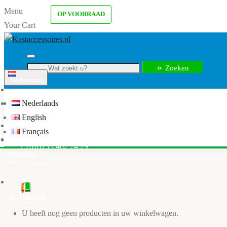
Menu
OP VOORRAAD
Your Cart
Zoeken
Nederlands
Menu
Nederlands
info@kastaccessoires.nl
English
Home
Français
Kledingkast accessoires
+31(0)13 - 462 74 29
Inloggen
0
Registreren
U heeft nog geen producten in uw winkelwagen.