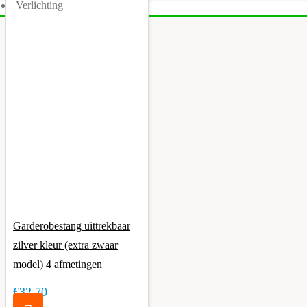
Verlichting
Garderobestang uittrekbaar
zilver kleur (extra zwaar
model) 4 afmetingen
€32,70