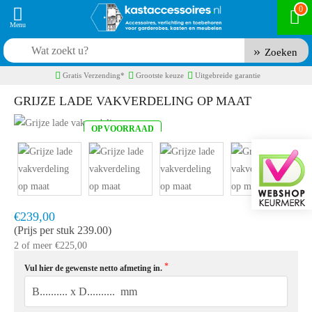
0
Zoeken
Gratis Verzending*
Grootste keuze
Uitgebreide garantie
GRIJZE LADE VAKVERDELING OP MAAT
OP VOORRAAD
Product code:
INZETGRIJS
Levertijd ± 15 werkdagen
€239,00
(Prijs per stuk 239.00)
2 of meer €225,00
Vul hier de gewenste netto afmeting in.