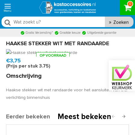
0
Zoeken
Gratis Verzending*
Grootste keuze
Uitgebreide garantie
HAAKSE STEKKER WIT MET RANDAARDE
OP VOORRAAD
Product code:
ST296W
Snel in huis, 1 á 2 werkdagen
€3,75
(Prijs per stuk 3.75)
Omschrijving
Haakse stekker wit met randaarde voor het aansluiten van o.a.
verlichting binnenshuis
Meest bekeken
Eerder bekeken