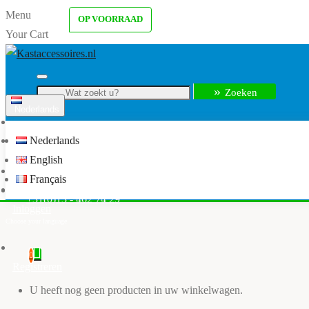
Menu
OP VOORRAAD
Your Cart
Zoeken
Nederlands
Menu
Nederlands
info@kastaccessoires.nl
English
Home
Français
Kledingkast accessoires
+31(0)13 - 462 74 29
Inloggen
0
Registreren
U heeft nog geen producten in uw winkelwagen.