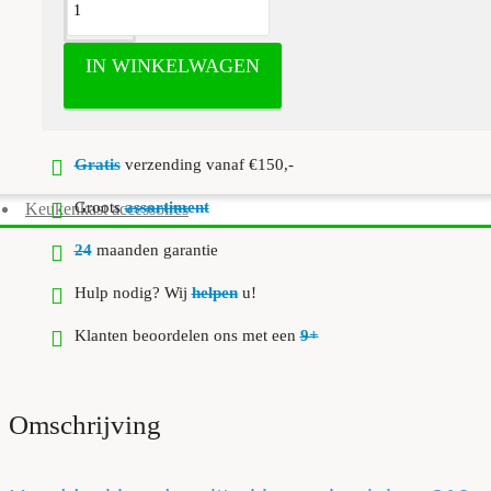
IN WINKELWAGEN
Gratis
verzending vanaf €150,-
Groots
assortiment
Keukenkast accessoires
24
maanden garantie
Hulp nodig? Wij
helpen
u!
Klanten beoordelen ons met een
9+
Omschrijving