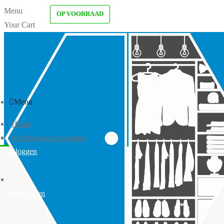
Menu
OP VOORRAAD
Your Cart
Menu
Home
Kledingkast accessoires
Inloggen
Registreren