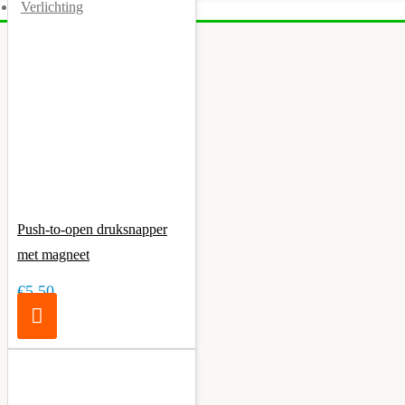
Verlichting
Push-to-open druksnapper
met magneet
€5,50