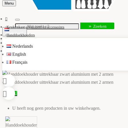
Menu
Zoeken
Keukenkast organizers en accessoires
Nederlands
Handdoekhouders
Handdoekhouder uittrekbaar
Nederlands
info@kastaccessoires.nl
Handdoekhouder uittrekbaar zwart aluminium met 2 armen
English
Français
+31(0)13 - 462 74 29
0
U heeft nog geen producten in uw winkelwagen.