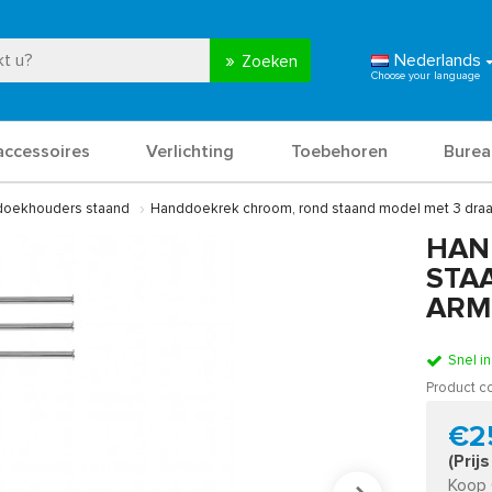
Nederlands
Zoeken
accessoires
Verlichting
Toebehoren
Burea
oekhouders staand
Handdoekrek chroom, rond staand model met 3 draa
HAN
STA
ARM
Snel i
Product c
€2
(Prij
Koop 