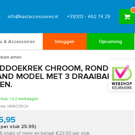
0
info@kastaccessoires.nl
+31(0)13 - 462 74 29
u & Accessoires
Inloggen
Opruiming
ibare armen.
DDOEKREK CHROOM, ROND
AND MODEL MET 3 DRAAIBARE
EN.
n huis, 1 á 2 werkdagen
ode:
HDR035CH
5,95
s per stuk 25.95)
6 stuks of meer en betaal: €23,50 per stuk