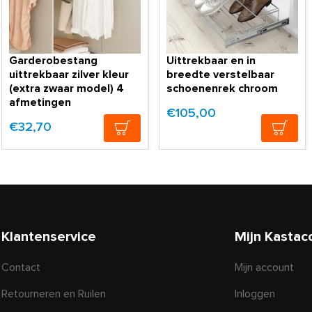
Garderobestang
Uittrekbaar en in
uittrekbaar zilver kleur
breedte verstelbaar
(extra zwaar model) 4
schoenenrek chroom
afmetingen
€105,00
€32,70
Klantenservice
Mijn Kastac
Contact
Mijn account
Retourneren en Ruilen
Inloggen