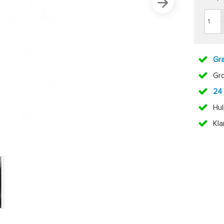
Gra
Gr
24
Hul
Kl