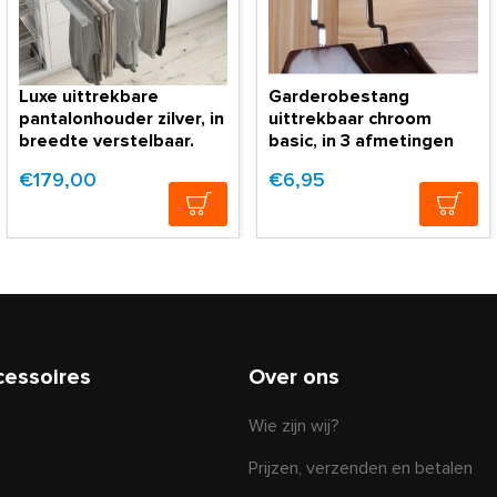
Luxe uittrekbare
Garderobestang
pantalonhouder zilver, in
uittrekbaar chroom
breedte verstelbaar.
basic, in 3 afmetingen
€179,00
€6,95
cessoires
Over ons
Wie zijn wij?
Prijzen, verzenden en betalen