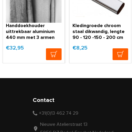
Handdoekhouder
Kledingroede chroom
uittrekbaar aluminium
staal dikwandig, lengte
440 mm met 3 armen
90 - 120 -150 - 200 cm
€32,95
€8,25
Contact
+31(0)13 462 74 29
Nieuwe Atelierstraat 13