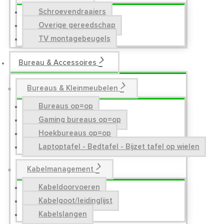
Schroevendraaiers
Overige gereedschap
TV montagebeugels
Bureau & Accessoires
Bureaus & Kleinmeubelen
Bureaus op=op
Gaming bureaus op=op
Hoekbureaus op=op
Laptoptafel - Bedtafel - Bijzet tafel op wielen
Kabelmanagement
Kabeldoorvoeren
Kabelgoot/leidinglijst
Kabelslangen