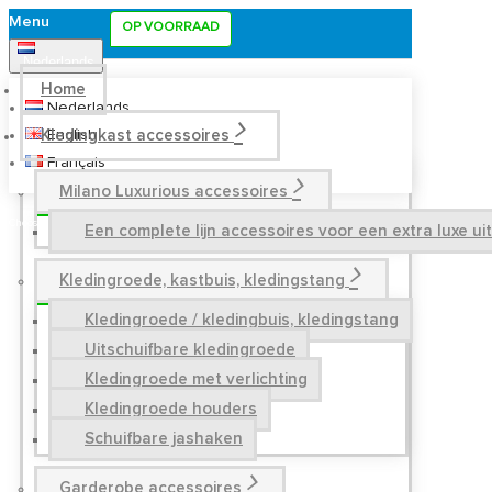
Menu
OP VOORRAAD
Nederlands
Home
Nederlands
Kledingkast accessoires
English
Français
Milano Luxurious accessoires
Een complete lijn accessoires voor een extra luxe u
Kledingroede, kastbuis, kledingstang
Kledingroede / kledingbuis, kledingstang
Uitschuifbare kledingroede
Kledingroede met verlichting
Kledingroede houders
Schuifbare jashaken
Garderobe accessoires