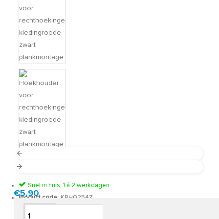
Snel in huis, 1 á 2 werkdagen
€5,90
Product code:
KBH0254Z
Omschrijving