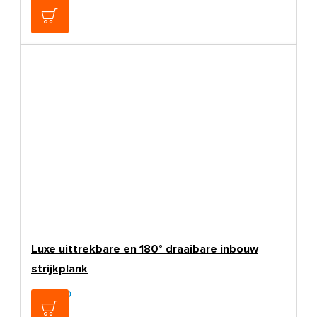
€17,50
Luxe uittrekbare en 180° draaibare inbouw
strijkplank
€249,00