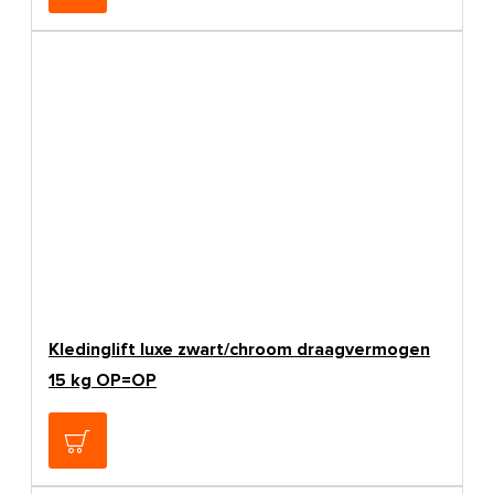
Kledinglift luxe zwart/chroom draagvermogen
15 kg OP=OP
€69,00