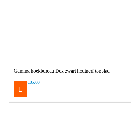
Gaming hoekbureau Dex zwart houtnerf topblad
€85,00
€99,00