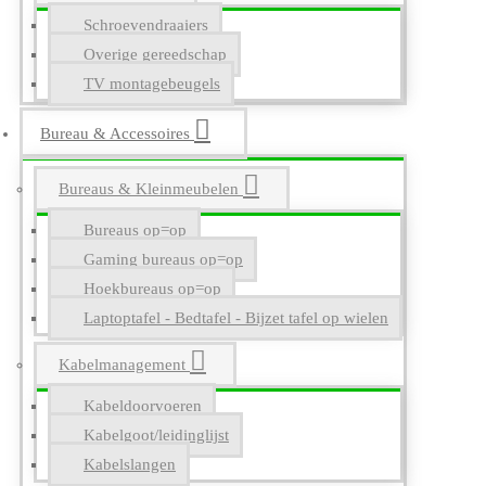
Schroevendraaiers
Overige gereedschap
TV montagebeugels
Bureau & Accessoires
Bureaus & Kleinmeubelen
Bureaus op=op
Gaming bureaus op=op
Hoekbureaus op=op
Laptoptafel - Bedtafel - Bijzet tafel op wielen
Kabelmanagement
Kabeldoorvoeren
Kabelgoot/leidinglijst
Kabelslangen