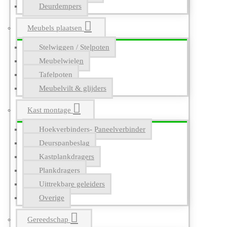
Deurdempers
Meubels plaatsen
Stelwiggen / Stelpoten
Meubelwielen
Tafelpoten
Meubelvilt & glijders
Kast montage
Hoekverbinders- Paneelverbinder
Deurspanbeslag
Kastplankdragers
Plankdragers
Uittrekbare geleiders
Overige
Gereedschap