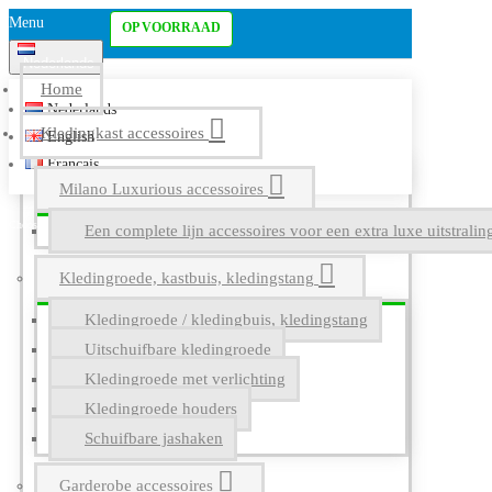
Menu
OP VOORRAAD
Nederlands
Home
Nederlands
Kledingkast accessoires
English
Français
Milano Luxurious accessoires
Een complete lijn accessoires voor een extra luxe uitstrali
Kledingroede, kastbuis, kledingstang
Kledingroede / kledingbuis, kledingstang
Uitschuifbare kledingroede
Kledingroede met verlichting
Kledingroede houders
Schuifbare jashaken
Garderobe accessoires