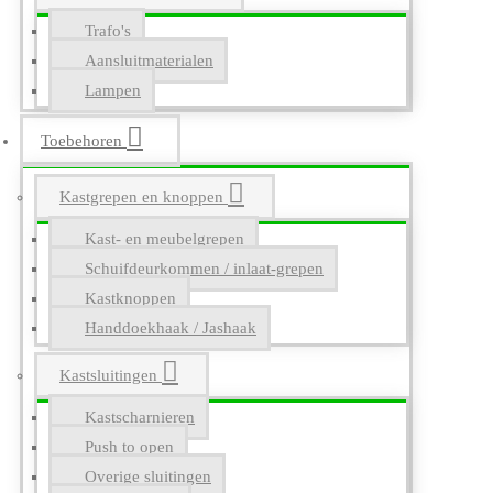
Trafo's
Aansluitmaterialen
Lampen
Toebehoren
Kastgrepen en knoppen
Kast- en meubelgrepen
Schuifdeurkommen / inlaat-grepen
Kastknoppen
Handdoekhaak / Jashaak
Kastsluitingen
Kastscharnieren
Push to open
Overige sluitingen