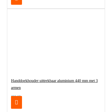
Handdoekhouder uittrekbaar aluminium 440 mm met 3
armen
€32,95