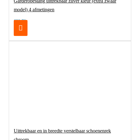
Garderobestang uittrekbaar zilver kleur (extra zwaar
model) 4 afmetingen
€32,70
Uittrekbaar en in breedte verstelbaar schoenenrek
chroom