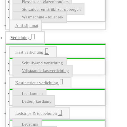
Flessen- en glazenhouders
Stofzuiger en strijkijzer opbergen
Wasmachine - toilet rek
Anti-slip mat
Verlichting
Kast verlichting
Schuifwand verlichting
Vrijstaande kastverlichting
Kastinterieur verlichting
Led lampen
Batterij kastlamp
Ledstrips & toebehoren
Ledstrips