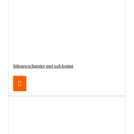
Inbouwscharnier met sofclosing
€5,50