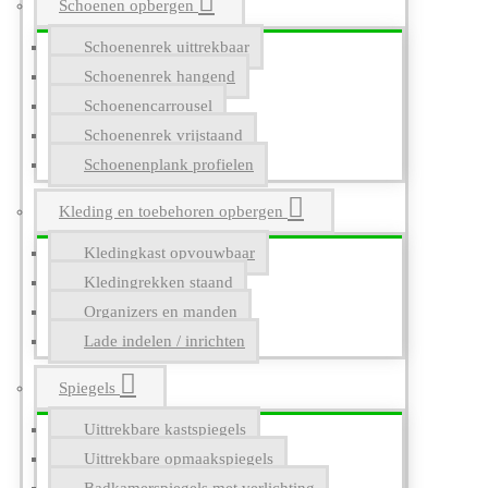
Schoenen opbergen
Schoenenrek uittrekbaar
Schoenenrek hangend
Schoenencarrousel
Schoenenrek vrijstaand
Schoenenplank profielen
Kleding en toebehoren opbergen
Kledingkast opvouwbaar
Kledingrekken staand
Organizers en manden
Lade indelen / inrichten
Spiegels
Uittrekbare kastspiegels
Uittrekbare opmaakspiegels