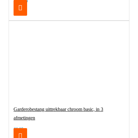
€179,00
Garderobestang uittrekbaar chroom basic, in 3
afmetingen
€6,95