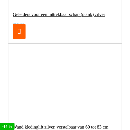
Geleiders voor een uittrekbaar schap (plank) zilver
€98,00
-14 %
Wand kledinglift zilver, verstelbaar van 60 tot 83 cm