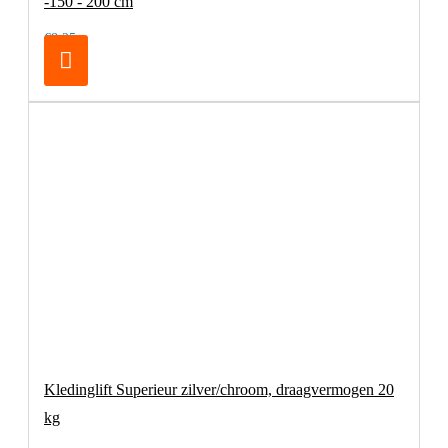
-150 - 200 cm
€8,25
Kledinglift Superieur zilver/chroom, draagvermogen 20
kg