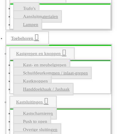
Trafo's
Aansluitmaterialen
Lampen
Toebehoren
Kastgrepen en knoppen
Kast- en meubelgrepen
Schuifdeurkommen / inlaat-grepen
Kastknoppen
Handdoekhaak / Jashaak
Kastsluitingen
Kastscharnieren
Push to open
Overige sluitingen