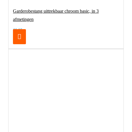
Garderobestang uittrekbaar chroom basic, in 3
afmetingen
€6,95