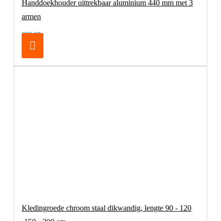
Handdoekhouder uittrekbaar aluminium 440 mm met 3
armen
€32,95
Kledingroede chroom staal dikwandig, lengte 90 - 120