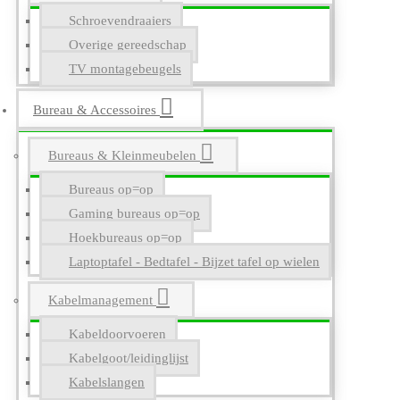
Schroevendraaiers
Overige gereedschap
TV montagebeugels
Bureau & Accessoires
Bureaus & Kleinmeubelen
Bureaus op=op
Gaming bureaus op=op
Hoekbureaus op=op
Laptoptafel - Bedtafel - Bijzet tafel op wielen
Kabelmanagement
Kabeldoorvoeren
Kabelgoot/leidinglijst
Kabelslangen