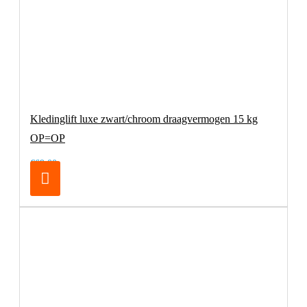
Kledinglift luxe zwart/chroom draagvermogen 15 kg
OP=OP
€69,00