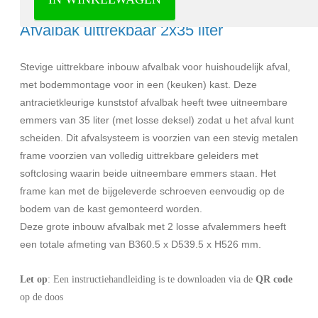
Inbouw afvalbak 2x35 liter antraciet -
Afvalbak uittrekbaar 2x35 liter
Stevige uittrekbare inbouw afvalbak voor huishoudelijk afval,
met bodemmontage voor in een (keuken) kast. Deze
antracietkleurige kunststof afvalbak heeft twee uitneembare
emmers van 35 liter (met losse deksel) zodat u het afval kunt
scheiden. Dit afvalsysteem is voorzien van een stevig metalen
frame voorzien van volledig uittrekbare geleiders met
softclosing waarin beide uitneembare emmers staan. Het
frame kan met de bijgeleverde schroeven eenvoudig op de
bodem van de kast gemonteerd worden.
Deze grote inbouw afvalbak met 2 losse afvalemmers heeft
een totale afmeting van B360.5 x D539.5 x H526 mm.
Let op
: Een instructiehandleiding is te downloaden via de
QR code
op de doos