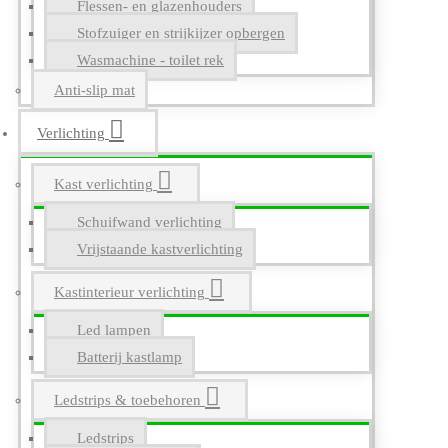
Flessen- en glazenhouders
Stofzuiger en strijkijzer opbergen
Wasmachine - toilet rek
Anti-slip mat
Verlichting
Kast verlichting
Schuifwand verlichting
Vrijstaande kastverlichting
Kastinterieur verlichting
Led lampen
Batterij kastlamp
Ledstrips & toebehoren
Ledstrips