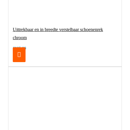
Uittrekbaar en in breedte verstelbaar schoenenrek
chroom
€105,00