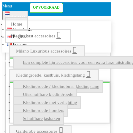
Menu
OP VOORRAAD
Nederlands
Home
Nederlands
Kledingkast accessoires
English
Français
Milano Luxurious accessoires
Een complete lijn accessoires voor een extra luxe uitstrali
Kledingroede, kastbuis, kledingstang
Kledingroede / kledingbuis, kledingstang
Uitschuifbare kledingroede
Kledingroede met verlichting
Kledingroede houders
Schuifbare jashaken
Garderobe accessoires