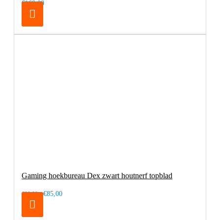
€169,00
Gaming hoekbureau Dex zwart houtnerf topblad
€85,00
€99,00