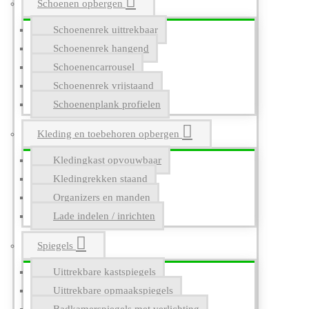
Schoenen opbergen
Schoenenrek uittrekbaar
Schoenenrek hangend
Schoenencarrousel
Schoenenrek vrijstaand
Schoenenplank profielen
Kleding en toebehoren opbergen
Kledingkast opvouwbaar
Kledingrekken staand
Organizers en manden
Lade indelen / inrichten
Spiegels
Uittrekbare kastspiegels
Uittrekbare opmaakspiegels