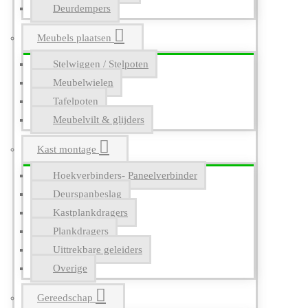
Deurdempers
Meubels plaatsen
Stelwiggen / Stelpoten
Meubelwielen
Tafelpoten
Meubelvilt & glijders
Kast montage
Hoekverbinders- Paneelverbinder
Deurspanbeslag
Kastplankdragers
Plankdragers
Uittrekbare geleiders
Overige
Gereedschap