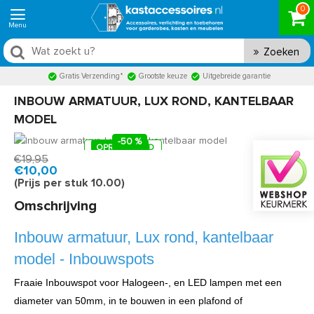
0
Zoeken
Gratis Verzending*
Grootste keuze
Uitgebreide garantie
INBOUW ARMATUUR, LUX ROND, KANTELBAAR
MODEL
-50 %
OP VOORRAAD
OPRUIMING
Product code:
SPO-0394
Snel in huis, 1 á 2 werkdagen
€19,95
€10,00
(Prijs per stuk 10.00)
Omschrijving
Inbouw armatuur, Lux rond, kantelbaar
model - Inbouwspots
Fraaie Inbouwspot voor Halogeen-, en LED lampen met een
diameter van 50mm, in te bouwen in een plafond of