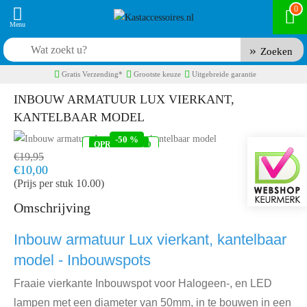
0
Zoeken
Gratis Verzending*
Grootste keuze
Uitgebreide garantie
INBOUW ARMATUUR LUX VIERKANT,
KANTELBAAR MODEL
-50 %
OP VOORRAAD
OPRUIMING
Product code:
SPO-0391
Snel in huis, 1 á 2 werkdagen
€19,95
€10,00
(Prijs per stuk 10.00)
Omschrijving
Inbouw armatuur Lux vierkant, kantelbaar
model - Inbouwspots
Fraaie vierkante Inbouwspot voor Halogeen-, en LED
lampen met een diameter van 50mm, in te bouwen in een