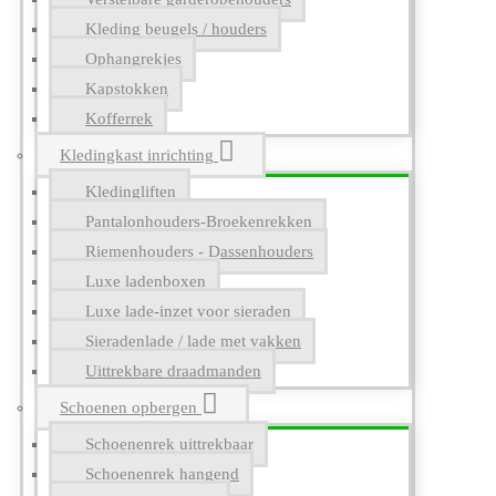
Kleding beugels / houders
Ophangrekjes
Kapstokken
Kofferrek
Kledingkast inrichting
Kledingliften
Pantalonhouders-Broekenrekken
Riemenhouders - Dassenhouders
Luxe ladenboxen
Luxe lade-inzet voor sieraden
Sieradenlade / lade met vakken
Uittrekbare draadmanden
Schoenen opbergen
Schoenenrek uittrekbaar
Schoenenrek hangend