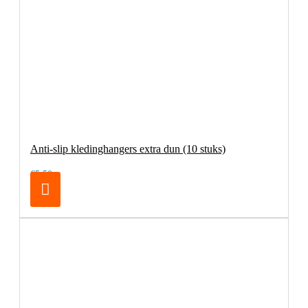
Anti-slip kledinghangers extra dun (10 stuks)
€5,50