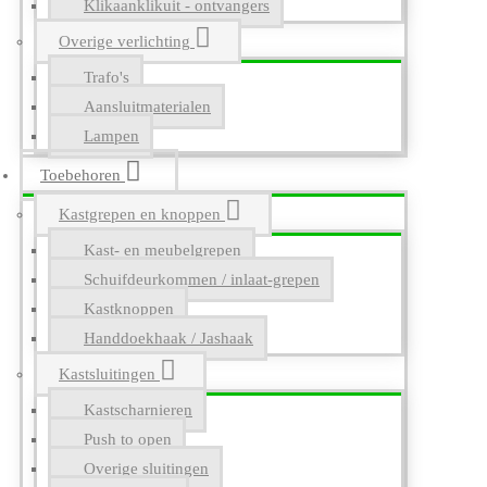
Klikaanklikuit - ontvangers
Overige verlichting
Trafo's
Aansluitmaterialen
Lampen
Toebehoren
Kastgrepen en knoppen
Kast- en meubelgrepen
Schuifdeurkommen / inlaat-grepen
Kastknoppen
Handdoekhaak / Jashaak
Kastsluitingen
Kastscharnieren
Push to open
Overige sluitingen