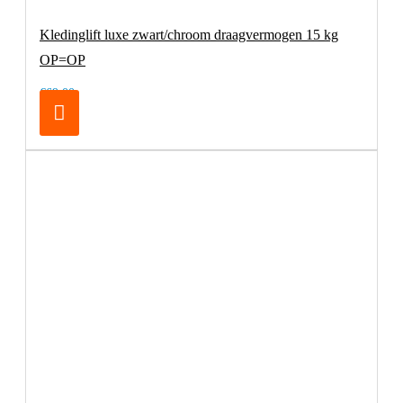
Kledinglift luxe zwart/chroom draagvermogen 15 kg
OP=OP
€69,00