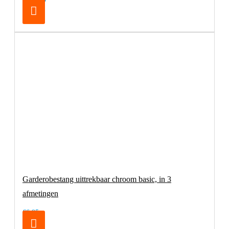
Garderobestang uittrekbaar chroom basic, in 3
afmetingen
€6,95