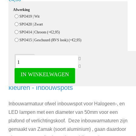
Afwerking
SPO419 | Wit
SPO420 | Zwart
SPO414 | Chroom
(+€2,95)
SPO415 | Geschuurd (RVS look)
(+€2,95)
Omschrijving
IN WINKELWAGEN
Inbouw armatuur vast model in diverse
kleuren - Inbouwspots
Inbouwarmatuur ofwel inbouwspot voor Halogeen-, en
LED lampen met een diameter van 50mm voor een
plafond of verlichtingskoof. Deze inbouwarmaturen zijn
gemaakt van Zamak (soort aluminium) , gaan daardoor