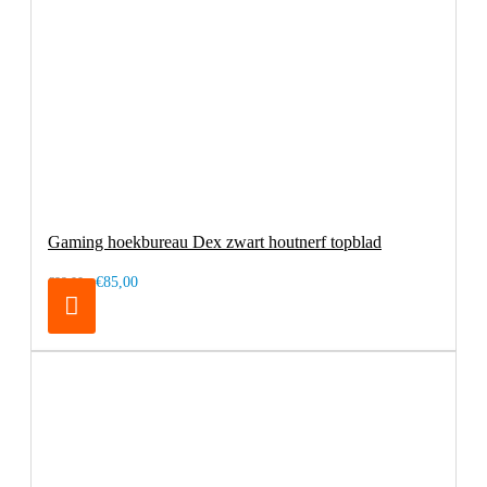
Gaming hoekbureau Dex zwart houtnerf topblad
€85,00
€99,00