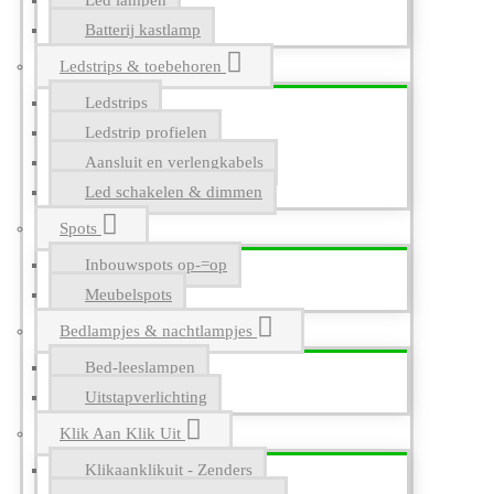
Led lampen
Batterij kastlamp
Ledstrips & toebehoren
Ledstrips
Ledstrip profielen
Aansluit en verlengkabels
Led schakelen & dimmen
Spots
Inbouwspots op-=op
Meubelspots
Bedlampjes & nachtlampjes
Bed-leeslampen
Uitstapverlichting
Klik Aan Klik Uit
Klikaanklikuit - Zenders