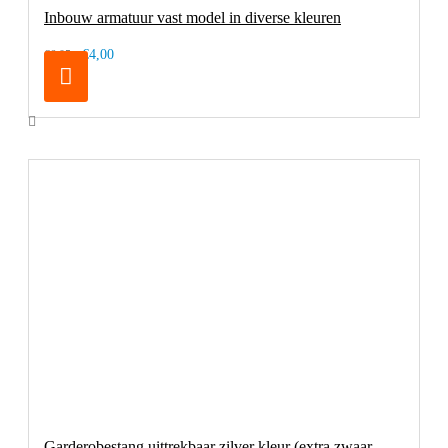
Inbouw armatuur vast model in diverse kleuren
€4,00
€6,05
Garderobestang uittrekbaar zilver kleur (extra zwaar