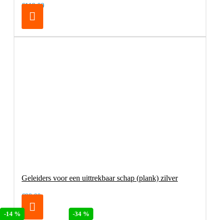
€119,00
Geleiders voor een uittrekbaar schap (plank) zilver
€98,00
-34 %
-14 %
-34 %