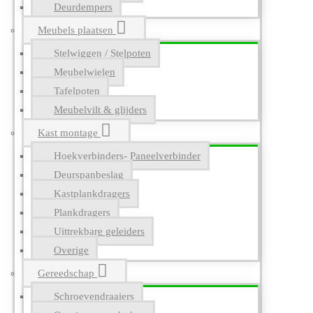
Deurdempers
Meubels plaatsen
Stelwiggen / Stelpoten
Meubelwielen
Tafelpoten
Meubelvilt & glijders
Kast montage
Hoekverbinders- Paneelverbinder
Deurspanbeslag
Kastplankdragers
Plankdragers
Uittrekbare geleiders
Overige
Gereedschap
Schroevendraaiers