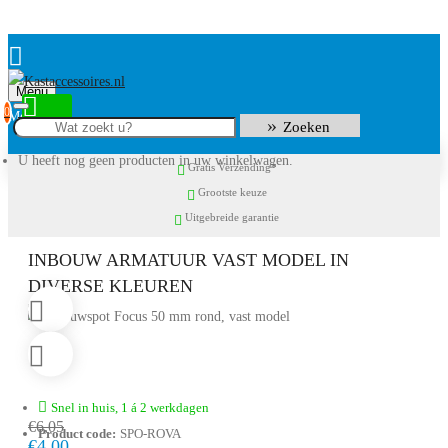
Menu
0
Zoeken
U heeft nog geen producten in uw winkelwagen.
Gratis Verzending*
Grootste keuze
Uitgebreide garantie
INBOUW ARMATUUR VAST MODEL IN
DIVERSE KLEUREN
Snel in huis, 1 á 2 werkdagen
€6,05
Product code:
SPO-ROVA
€4,00