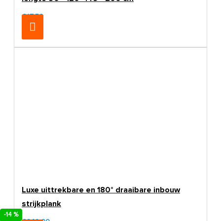
€17,50
Luxe uittrekbare en 180° draaibare inbouw
strijkplank
-14 %