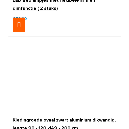
LED Bedlampjes met flexibele arm en
dimfunctie ( 2 stuks)
€79,00
Kledingroede ovaal zwart aluminium dikwandig,
lengte 90 - 120 -149 - 200 cm