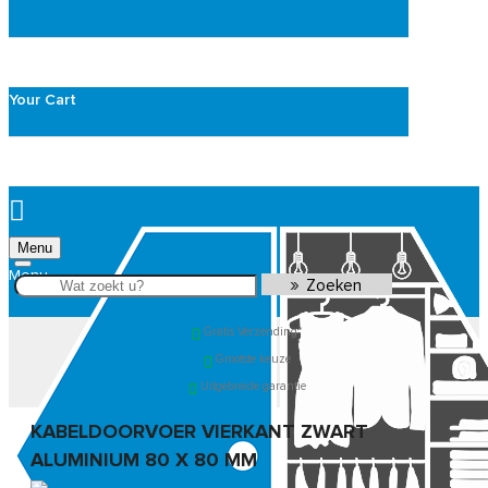
Your Cart
Menu
Zoeken
Gratis Verzending*
Grootste keuze
Uitgebreide garantie
KABELDOORVOER VIERKANT ZWART
ALUMINIUM 80 X 80 MM