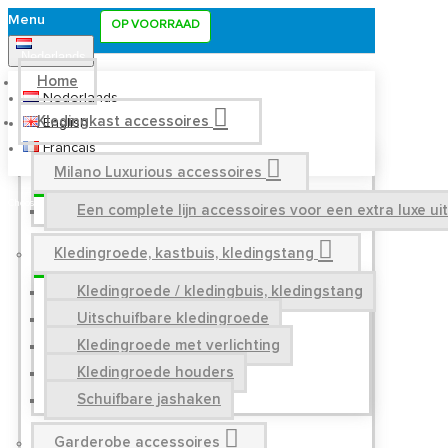
Menu
OP VOORRAAD
Nederlands
Home
Nederlands
Kledingkast accessoires
English
Français
Milano Luxurious accessoires
Een complete lijn accessoires voor een extra luxe u
Kledingroede, kastbuis, kledingstang
Kledingroede / kledingbuis, kledingstang
Uitschuifbare kledingroede
Kledingroede met verlichting
Kledingroede houders
Schuifbare jashaken
Garderobe accessoires