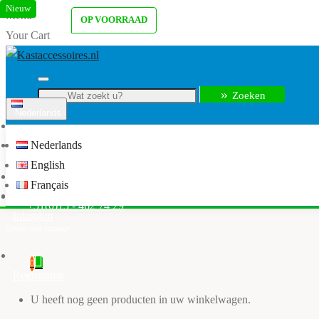
Nieuw
Menu
OP VOORRAAD
Your Cart
Zoeken
Nederlands
Menu
Nederlands
info@kastaccessoires.nl
English
Home
Français
Kledingkast accessoires
+31(0)13 - 462 74 29
Inloggen
0
Registreren
U heeft nog geen producten in uw winkelwagen.