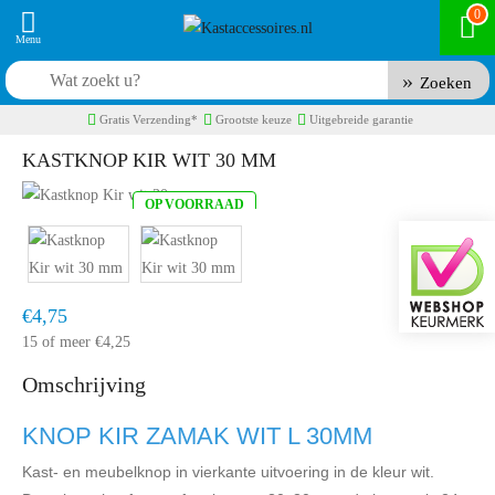
0
Zoeken
Gratis Verzending*
Grootste keuze
Uitgebreide garantie
KASTKNOP KIR WIT 30 MM
OP VOORRAAD
Product code:
KNO6821
Snel in huis, 1 á 2 werkdagen
€4,75
15 of meer €4,25
Omschrijving
KNOP KIR ZAMAK WIT L 30MM
Kast- en meubelknop in vierkante uitvoering in de kleur wit.