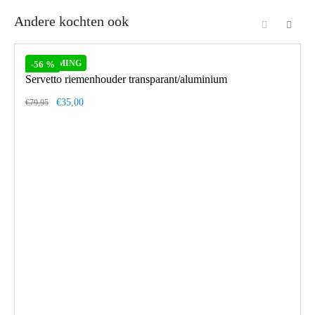
Andere kochten ook
OPRUIMING
-56 %
Servetto riemenhouder transparant/aluminium
€35,00
€79,95