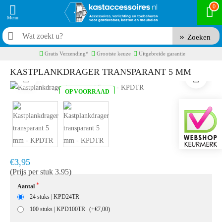
0
Zoeken
Gratis Verzending*
Grootste keuze
Uitgebreide garantie
KASTPLANKDRAGER TRANSPARANT 5 MM
OP VOORRAAD
Product code:
KPDTR
Snel in huis, 1 á 2 werkdagen
€3,95
(Prijs per stuk 3.95)
Aantal
24 stuks | KPD24TR
100 stuks | KPD100TR
(+€7,00)