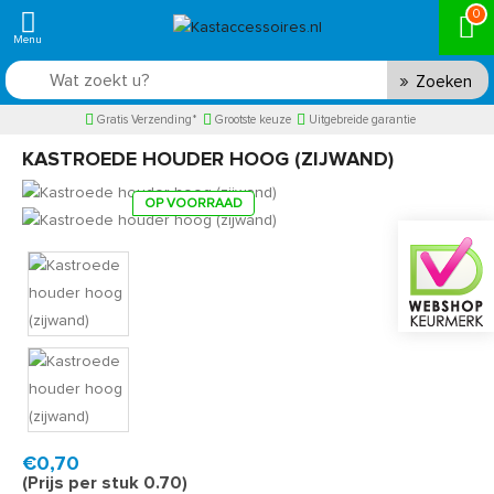
0
Zoeken
Gratis Verzending*
Grootste keuze
Uitgebreide garantie
KASTROEDE HOUDER HOOG (ZIJWAND)
OP VOORRAAD
Product code:
KRH4007
Snel in huis, 1 á 2 werkdagen
€0,70
(Prijs per stuk 0.70)