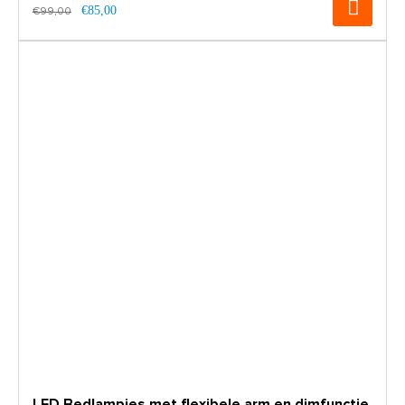
€85,00
€99,00
LED Bedlampjes met flexibele arm en dimfunctie