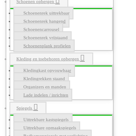
Schoenen opbergen
Schoenenrek uittrekbaar
Schoenenrek hangend
Schoenencarrousel
Schoenenrek vrijstaand
Schoenenplank profielen
Kleding en toebehoren opbergen
Kledingkast opvouwbaar
Kledingrekken staand
Organizers en manden
Lade indelen / inrichten
Spiegels
Uittrekbare kastspiegels
Uittrekbare opmaakspiegels