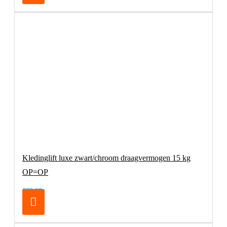
Kledinglift luxe zwart/chroom draagvermogen 15 kg
OP=OP
€69,00