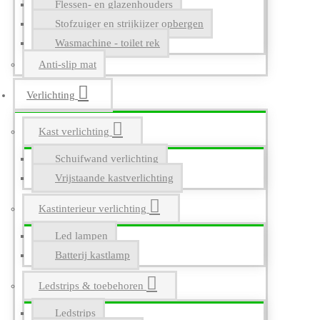
Flessen- en glazenhouders
Stofzuiger en strijkijzer opbergen
Wasmachine - toilet rek
Anti-slip mat
Verlichting
Kast verlichting
Schuifwand verlichting
Vrijstaande kastverlichting
Kastinterieur verlichting
Led lampen
Batterij kastlamp
Ledstrips & toebehoren
Ledstrips