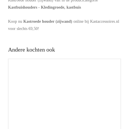
Kastroede houder (zijwand) valt in de productcategorie
Kastbuishouders - Kledingroede, kastbuis
Koop nu
Kastroede houder (zijwand)
online bij Kastaccessoires.nl
voor slechts €0,50!
Andere kochten ook