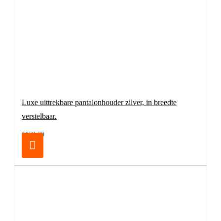
Luxe uittrekbare pantalonhouder zilver, in breedte
verstelbaar.
€179,00