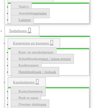
Trafo's
Aansluitmaterialen
Lampen
Toebehoren
Kastgrepen en knoppen
Kast- en meubelgrepen
Schuifdeurkommen / inlaat-grepen
Kastknoppen
Handdoekhaak / Jashaak
Kastsluitingen
Kastscharnieren
Push to open
Overige sluitingen