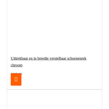
Uittrekbaar en in breedte verstelbaar schoenenrek
chroom
€105,00