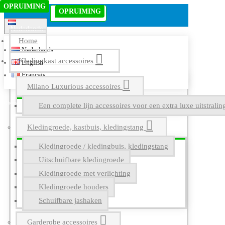
OPRUIMING
Menu
OPRUIMING
OP VOORRAAD
Nederlands
Home
Nederlands
Kledingkast accessoires
English
Français
Milano Luxurious accessoires
Een complete lijn accessoires voor een extra luxe uitstrali
Kledingroede, kastbuis, kledingstang
Kledingroede / kledingbuis, kledingstang
Uitschuifbare kledingroede
Kledingroede met verlichting
Kledingroede houders
Schuifbare jashaken
Garderobe accessoires