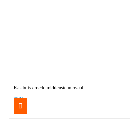
Kastbuis / roede middensteun ovaal
€3,50