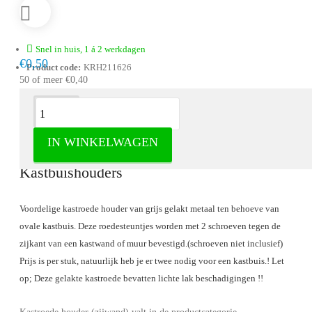
Snel in huis, 1 á 2 werkdagen
€0,50
Product code:
KRH211626
50 of meer €0,40
Omschrijving
IN WINKELWAGEN
Kastroede houder (zijwand) -
Kastbuishouders
Voordelige kastroede houder van grijs gelakt metaal ten behoeve van
ovale kastbuis. Deze roedesteuntjes worden met 2 schroeven tegen de
zijkant van een kastwand of muur bevestigd.(schroeven niet inclusief)
Prijs is per stuk, natuurlijk heb je er twee nodig voor een kastbuis.! Let
op; Deze gelakte kastroede bevatten lichte lak beschadigingen !!