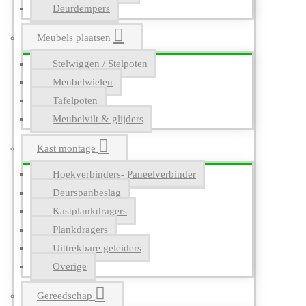
Deurdempers
Meubels plaatsen
Stelwiggen / Stelpoten
Meubelwielen
Tafelpoten
Meubelvilt & glijders
Kast montage
Hoekverbinders- Paneelverbinder
Deurspanbeslag
Kastplankdragers
Plankdragers
Uittrekbare geleiders
Overige
Gereedschap