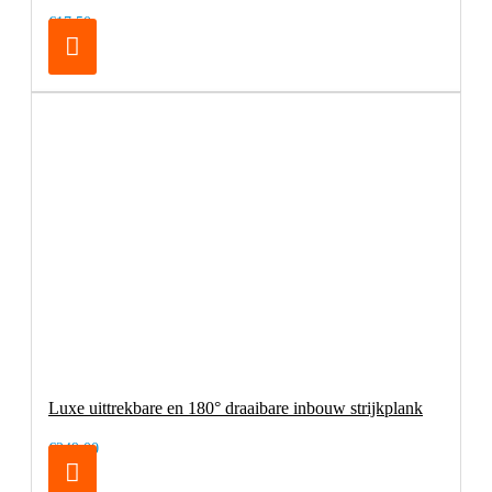
€17,50
Luxe uittrekbare en 180° draaibare inbouw strijkplank
€249,00