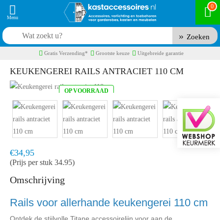
0
Zoeken
Gratis Verzending*
Grootste keuze
Uitgebreide garantie
KEUKENGEREI RAILS ANTRACIET 110 CM
OP VOORRAAD
Product code:
TIT5335
Snel in huis, 1 á 2 werkdagen
€34,95
(Prijs per stuk 34.95)
Omschrijving
Rails voor allerhande keukengerei 110 cm
Ontdek de stijlvolle Titane accessoirelijn voor aan de