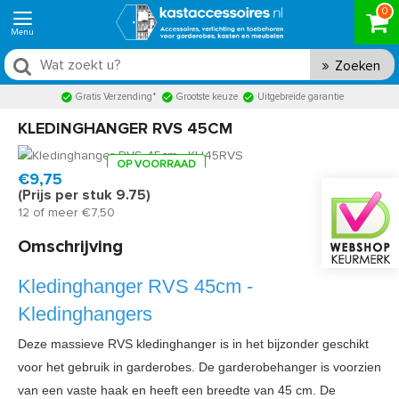
0
Zoeken
Gratis Verzending*
Grootste keuze
Uitgebreide garantie
KLEDINGHANGER RVS 45CM
OP VOORRAAD
Product code:
KH45RVS
Snel in huis, 1 á 2 werkdagen
€9,75
(Prijs per stuk 9.75)
12 of meer €7,50
Omschrijving
Kledinghanger RVS 45cm -
Kledinghangers
Deze massieve RVS kledinghanger is in het bijzonder geschikt
voor het gebruik in
garderobes
. De garderobehanger is voorzien
van een vaste haak en heeft een breedte van 45 cm. De