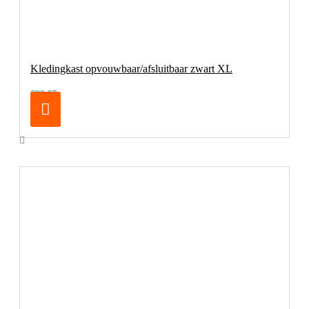
Kledingkast opvouwbaar/afsluitbaar zwart XL
€32,95