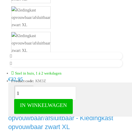
Snel in huis, 1 á 2 werkdagen
€32,95
Product code:
KM3Z
Omschrijving
IN WINKELWAGEN
Life’s Green kledingkast
opvouwbaar/afsluitbaar - Kledingkast
opvouwbaar zwart XL