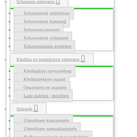
Schoenen opbergen
Schoenenrek uittrekbaar
Schoenenrek hangend
Schoenencarrousel
Schoenenrek vrijstaand
Schoenenplank profielen
Kleding en toebehoren opbergen
Kledingkast opvouwbaar
Kledingrekken staand
Organizers en manden
Lade indelen / inrichten
Spiegels
Uittrekbare kastspiegels
Uittrekbare opmaakspiegels