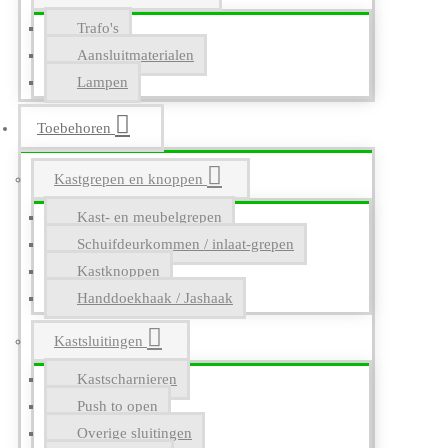
Trafo's
Aansluitmaterialen
Lampen
Toebehoren
Kastgrepen en knoppen
Kast- en meubelgrepen
Schuifdeurkommen / inlaat-grepen
Kastknoppen
Handdoekhaak / Jashaak
Kastsluitingen
Kastscharnieren
Push to open
Overige sluitingen