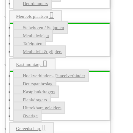
Deurdempers
Meubels plaatsen
Stelwiggen / Stelpoten
Meubelwielen
Tafelpoten
Meubelvilt & glijders
Kast montage
Hoekverbinders- Paneelverbinder
Deurspanbeslag
Kastplankdragers
Plankdragers
Uittrekbare geleiders
Overige
Gereedschap