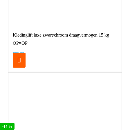
Kledinglift luxe zwart/chroom draagvermogen 15 kg
OP=OP
€69,00
-14 %