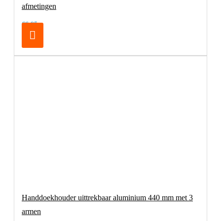
afmetingen
€6,95
Handdoekhouder uittrekbaar aluminium 440 mm met 3
armen