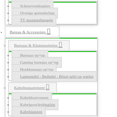
Schroevendraaiers
Overige gereedschap
TV montagebeugels
Bureau & Accessoires
Bureaus & Kleinmeubelen
Bureaus op=op
Gaming bureaus op=op
Hoekbureaus op=op
Laptoptafel - Bedtafel - Bijzet tafel op wielen
Kabelmanagement
Kabeldoorvoeren
Kabelgoot/leidinglijst
Kabelslangen