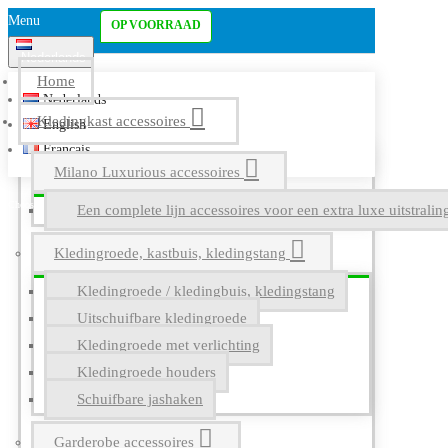
Menu
OP VOORRAAD
Nederlands
Home
Nederlands
Kledingkast accessoires
English
Français
Milano Luxurious accessoires
Een complete lijn accessoires voor een extra luxe uitstrali
Kledingroede, kastbuis, kledingstang
Kledingroede / kledingbuis, kledingstang
Uitschuifbare kledingroede
Kledingroede met verlichting
Kledingroede houders
Schuifbare jashaken
Garderobe accessoires