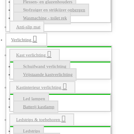
Flessen- en glazenhouders
Stofzuiger en strijkijzer opbergen
Wasmachine - toilet rek
Anti-slip mat
Verlichting
Kast verlichting
Schuifwand verlichting
Vrijstaande kastverlichting
Kastinterieur verlichting
Led lampen
Batterij kastlamp
Ledstrips & toebehoren
Ledstrips