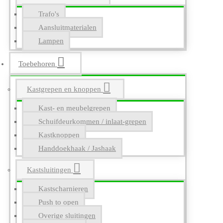
Trafo's
Aansluitmaterialen
Lampen
Toebehoren
Kastgrepen en knoppen
Kast- en meubelgrepen
Schuifdeurkommen / inlaat-grepen
Kastknoppen
Handdoekhaak / Jashaak
Kastsluitingen
Kastscharnieren
Push to open
Overige sluitingen