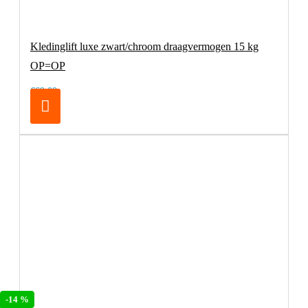
Kledinglift luxe zwart/chroom draagvermogen 15 kg
OP=OP
€69,00
-14 %