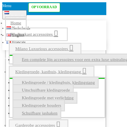
Menu
OP VOORRAAD
Nederlands
Home
Nederlands
Kledingkast accessoires
English
Français
Milano Luxurious accessoires
Een complete lijn accessoires voor een extra luxe uitstrali
Kledingroede, kastbuis, kledingstang
Kledingroede / kledingbuis, kledingstang
Uitschuifbare kledingroede
Kledingroede met verlichting
Kledingroede houders
Schuifbare jashaken
Garderobe accessoires