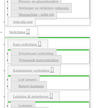
Flessen- en glazenhouders
Stofzuiger en strijkijzer opbergen
Wasmachine - toilet rek
Anti-slip mat
Verlichting
Kast verlichting
Schuifwand verlichting
Vrijstaande kastverlichting
Kastinterieur verlichting
Led lampen
Batterij kastlamp
Ledstrips & toebehoren
Ledstrips