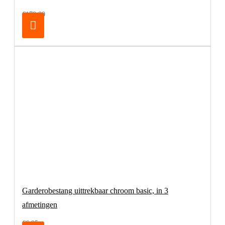
€179,00
Garderobestang uittrekbaar chroom basic, in 3
afmetingen
€6,95