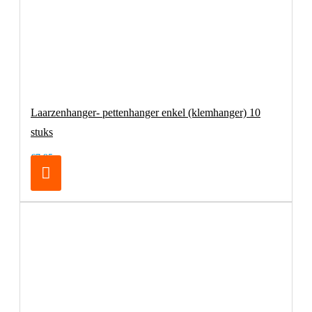
Laarzenhanger- pettenhanger enkel (klemhanger) 10
stuks
€7,95