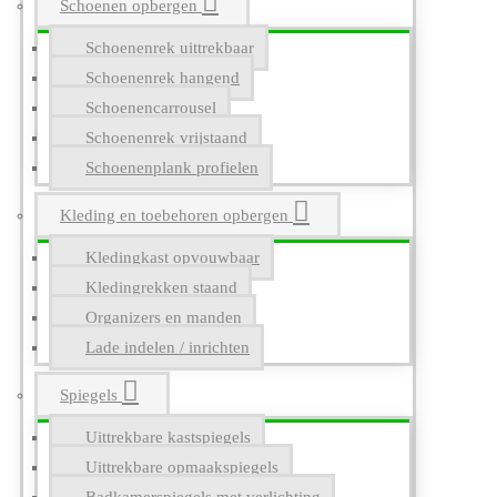
Schoenen opbergen
Schoenenrek uittrekbaar
Schoenenrek hangend
Schoenencarrousel
Schoenenrek vrijstaand
Schoenenplank profielen
Kleding en toebehoren opbergen
Kledingkast opvouwbaar
Kledingrekken staand
Organizers en manden
Lade indelen / inrichten
Spiegels
Uittrekbare kastspiegels
Uittrekbare opmaakspiegels