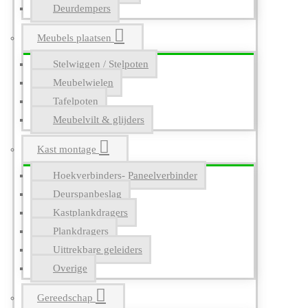
Deurdempers
Meubels plaatsen
Stelwiggen / Stelpoten
Meubelwielen
Tafelpoten
Meubelvilt & glijders
Kast montage
Hoekverbinders- Paneelverbinder
Deurspanbeslag
Kastplankdragers
Plankdragers
Uittrekbare geleiders
Overige
Gereedschap