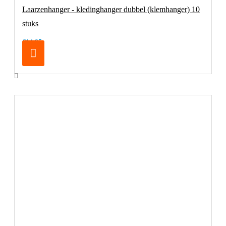
Laarzenhanger - kledinghanger dubbel (klemhanger) 10
stuks
€14,95