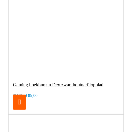
Gaming hoekbureau Dex zwart houtnerf topblad
€85,00
€99,00