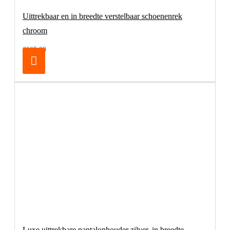
Uittrekbaar en in breedte verstelbaar schoenenrek
chroom
€105,00
Luxe uittrekbare pantalonhouder zilver, in breedte