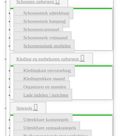
Schoenen opbergen
Schoenenrek uittrekbaar
Schoenenrek hangend
Schoenencarrousel
Schoenenrek vrijstaand
Schoenenplank profielen
Kleding en toebehoren opbergen
Kledingkast opvouwbaar
Kledingrekken staand
Organizers en manden
Lade indelen / inrichten
Spiegels
Uittrekbare kastspiegels
Uittrekbare opmaakspiegels