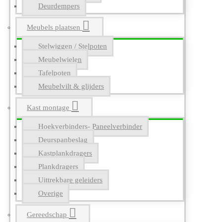
Deurdempers
Meubels plaatsen
Stelwiggen / Stelpoten
Meubelwielen
Tafelpoten
Meubelvilt & glijders
Kast montage
Hoekverbinders- Paneelverbinder
Deurspanbeslag
Kastplankdragers
Plankdragers
Uittrekbare geleiders
Overige
Gereedschap