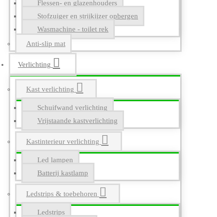
Flessen- en glazenhouders
Stofzuiger en strijkijzer opbergen
Wasmachine - toilet rek
Anti-slip mat
Verlichting
Kast verlichting
Schuifwand verlichting
Vrijstaande kastverlichting
Kastinterieur verlichting
Led lampen
Batterij kastlamp
Ledstrips & toebehoren
Ledstrips