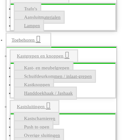
Trafo's
Aansluitmaterialen
Lampen
Toebehoren
Kastgrepen en knoppen
Kast- en meubelgrepen
Schuifdeurkommen / inlaat-grepen
Kastknoppen
Handdoekhaak / Jashaak
Kastsluitingen
Kastscharnieren
Push to open
Overige sluitingen