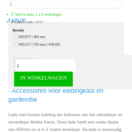
Snel in huis, 1 á 2 werkdagen
€109,00
Product code:
6931
Breedte
6931075 | 483 mm
6931275 | 783 mm
(+€40,00)
Omschrijving
IN WINKELWAGEN
Lade met indeling t.b.v. uittrekbaar frame
- Accessoires voor kledingkast en
garderobe
Lade met houten indeling ten behoeve van het uittrekbaar en
verstelbaar Mokka frame. Deze lade heeft een vaste diepte
van 455mm en is in 2 maten leverbaar. De lade is eenvoudig