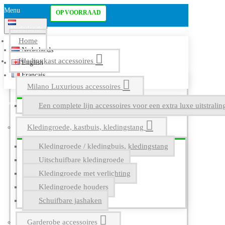
Menu
OP VOORRAAD
Nederlands
Home
Nederlands
Kledingkast accessoires
English
Français
Milano Luxurious accessoires
Een complete lijn accessoires voor een extra luxe uitstrali
Kledingroede, kastbuis, kledingstang
Kledingroede / kledingbuis, kledingstang
Uitschuifbare kledingroede
Kledingroede met verlichting
Kledingroede houders
Schuifbare jashaken
Garderobe accessoires