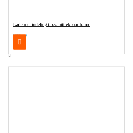
Lade met indeling t.b.v. uittrekbaar frame
€109,00