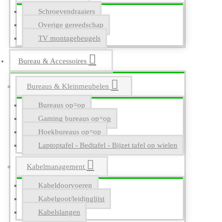
Schroevendraaiers
Overige gereedschap
TV montagebeugels
Bureau & Accessoires
Bureaus & Kleinmeubelen
Bureaus op=op
Gaming bureaus op=op
Hoekbureaus op=op
Laptoptafel - Bedtafel - Bijzet tafel op wielen
Kabelmanagement
Kabeldoorvoeren
Kabelgoot/leidinglijst
Kabelslangen