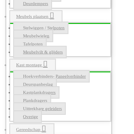
Deurdempers
Meubels plaatsen
Stelwiggen / Stelpoten
Meubelwielen
Tafelpoten
Meubelvilt & glijders
Kast montage
Hoekverbinders- Paneelverbinder
Deurspanbeslag
Kastplankdragers
Plankdragers
Uittrekbare geleiders
Overige
Gereedschap