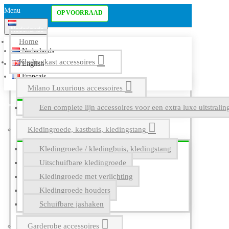
Menu
OP VOORRAAD
Nederlands
Home
Nederlands
Kledingkast accessoires
English
Français
Milano Luxurious accessoires
Een complete lijn accessoires voor een extra luxe uitstrali
Kledingroede, kastbuis, kledingstang
Kledingroede / kledingbuis, kledingstang
Uitschuifbare kledingroede
Kledingroede met verlichting
Kledingroede houders
Schuifbare jashaken
Garderobe accessoires