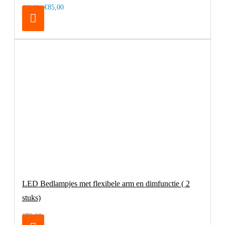
€85,00
€99,00
LED Bedlampjes met flexibele arm en dimfunctie ( 2
stuks)
€79,00