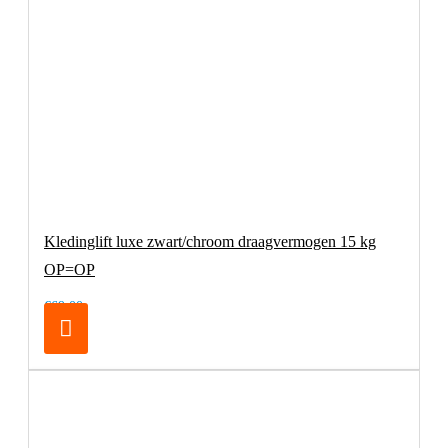
Kledinglift luxe zwart/chroom draagvermogen 15 kg
OP=OP
€69,00