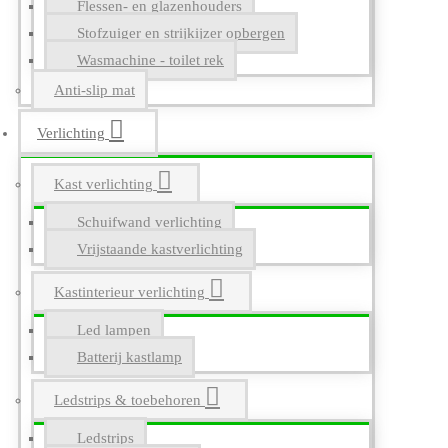
Flessen- en glazenhouders
Stofzuiger en strijkijzer opbergen
Wasmachine - toilet rek
Anti-slip mat
Verlichting
Kast verlichting
Schuifwand verlichting
Vrijstaande kastverlichting
Kastinterieur verlichting
Led lampen
Batterij kastlamp
Ledstrips & toebehoren
Ledstrips