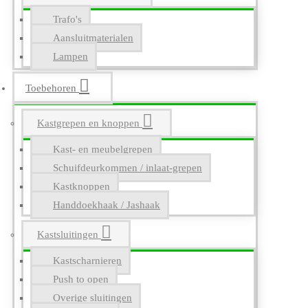
Trafo's
Aansluitmaterialen
Lampen
Toebehoren
Kastgrepen en knoppen
Kast- en meubelgrepen
Schuifdeurkommen / inlaat-grepen
Kastknoppen
Handdoekhaak / Jashaak
Kastsluitingen
Kastscharnieren
Push to open
Overige sluitingen