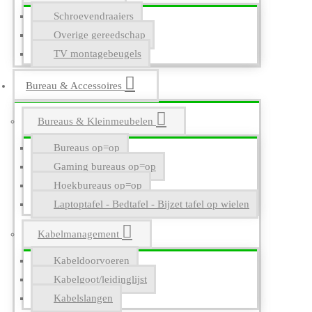
Schroevendraaiers
Overige gereedschap
TV montagebeugels
Bureau & Accessoires
Bureaus & Kleinmeubelen
Bureaus op=op
Gaming bureaus op=op
Hoekbureaus op=op
Laptoptafel - Bedtafel - Bijzet tafel op wielen
Kabelmanagement
Kabeldoorvoeren
Kabelgoot/leidinglijst
Kabelslangen