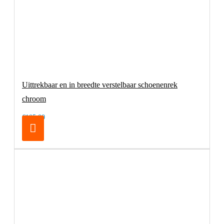
Uittrekbaar en in breedte verstelbaar schoenenrek
chroom
€105,00