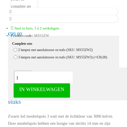
Snel in huis, 1 á 2 werkdagen
€99,00
Product code:
MS55ZW
Complete sets
2 lampen met aansluitsnoer en trafo (SKU: MS55ZW2)
3 lampen met aansluitsnoer en trafo (SKU: MS55ZW3)
(+€36,00)
Omschrijving
IN WINKELWAGEN
LED Meubelspots zwart in set van 2 of 3
stuks
Zwarte led meubelspots 3 watt met de lichtkleur van 3000 kelvin.
Deze meubelspots hebben een hoogte van slechts 14 mm en zijn