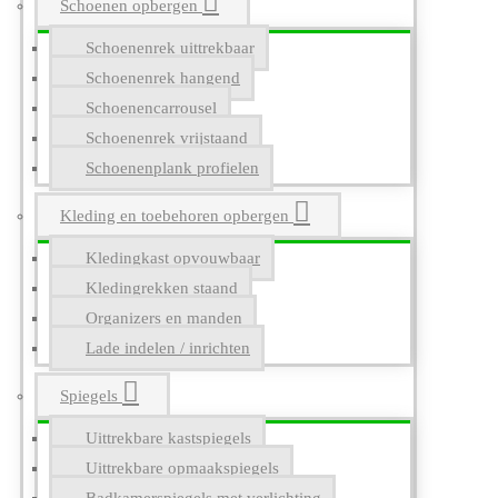
Schoenen opbergen
Schoenenrek uittrekbaar
Schoenenrek hangend
Schoenencarrousel
Schoenenrek vrijstaand
Schoenenplank profielen
Kleding en toebehoren opbergen
Kledingkast opvouwbaar
Kledingrekken staand
Organizers en manden
Lade indelen / inrichten
Spiegels
Uittrekbare kastspiegels
Uittrekbare opmaakspiegels