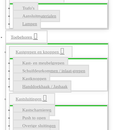
Trafo's
Aansluitmaterialen
Lampen
Toebehoren
Kastgrepen en knoppen
Kast- en meubelgrepen
Schuifdeurkommen / inlaat-grepen
Kastknoppen
Handdoekhaak / Jashaak
Kastsluitingen
Kastscharnieren
Push to open
Overige sluitingen