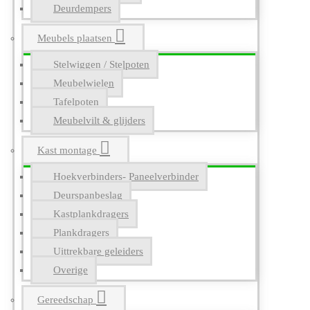
Deurdempers
Meubels plaatsen
Stelwiggen / Stelpoten
Meubelwielen
Tafelpoten
Meubelvilt & glijders
Kast montage
Hoekverbinders- Paneelverbinder
Deurspanbeslag
Kastplankdragers
Plankdragers
Uittrekbare geleiders
Overige
Gereedschap