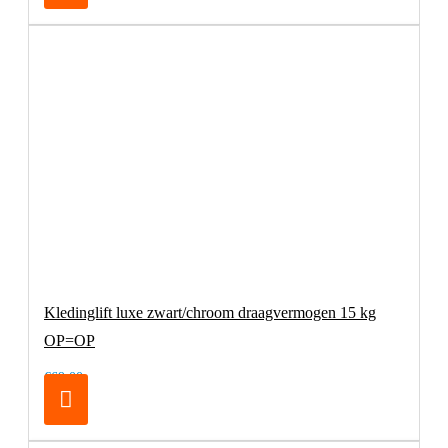
Kledinglift luxe zwart/chroom draagvermogen 15 kg
OP=OP
€69,00