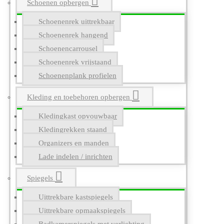
Schoenen opbergen
Schoenenrek uittrekbaar
Schoenenrek hangend
Schoenencarrousel
Schoenenrek vrijstaand
Schoenenplank profielen
Kleding en toebehoren opbergen
Kledingkast opvouwbaar
Kledingrekken staand
Organizers en manden
Lade indelen / inrichten
Spiegels
Uittrekbare kastspiegels
Uittrekbare opmaakspiegels