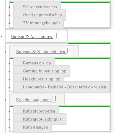
Schroevendraaiers
Overige gereedschap
TV montagebeugels
Bureau & Accessoires
Bureaus & Kleinmeubelen
Bureaus op=op
Gaming bureaus op=op
Hoekbureaus op=op
Laptoptafel - Bedtafel - Bijzet tafel op wielen
Kabelmanagement
Kabeldoorvoeren
Kabelgoot/leidinglijst
Kabelslangen