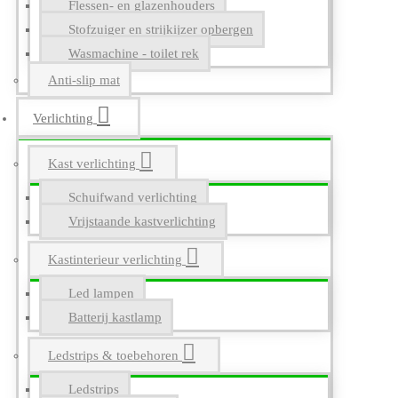
Flessen- en glazenhouders
Stofzuiger en strijkijzer opbergen
Wasmachine - toilet rek
Anti-slip mat
Verlichting
Kast verlichting
Schuifwand verlichting
Vrijstaande kastverlichting
Kastinterieur verlichting
Led lampen
Batterij kastlamp
Ledstrips & toebehoren
Ledstrips