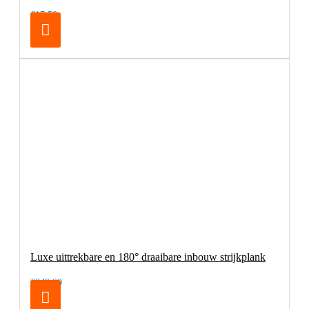
€17,50
Luxe uittrekbare en 180° draaibare inbouw strijkplank
€249,00