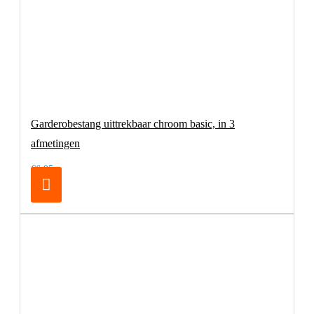
Garderobestang uittrekbaar chroom basic, in 3
afmetingen
€6,95