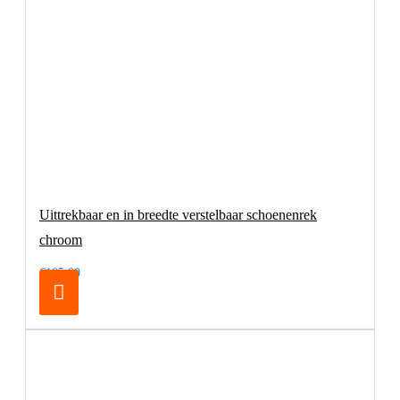
Uittrekbaar en in breedte verstelbaar schoenenrek
chroom
€105,00