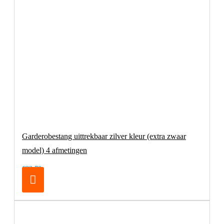
Garderobestang uittrekbaar zilver kleur (extra zwaar
model) 4 afmetingen
€32,70