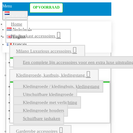
Menu
OP VOORRAAD
Nederlands
Home
Nederlands
Kledingkast accessoires
English
Français
Milano Luxurious accessoires
Een complete lijn accessoires voor een extra luxe uitstrali
Kledingroede, kastbuis, kledingstang
Kledingroede / kledingbuis, kledingstang
Uitschuifbare kledingroede
Kledingroede met verlichting
Kledingroede houders
Schuifbare jashaken
Garderobe accessoires