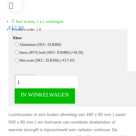
Snel in huis, 1 á 2 werkdagen
€12,50
Product code:
LR
Kleur
Aluminium (SKU: ALR480)
Innox (RVS) look (SKU: ILR480)
(+€6,50)
Mat zwart (SKU: ZLR500)
(+€17,45)
Omschrijving
IN WINKELWAGEN
Lucht en ventilatieroosters - Overige
Luchtrooster in een buiten afmeting van 480 x 80 mm ( zwart
500 x 80 mm ) ten behoeve van ventilatie doeleinden of
warmte doorgift in bijvoorbeeld een radiator ombouw. De