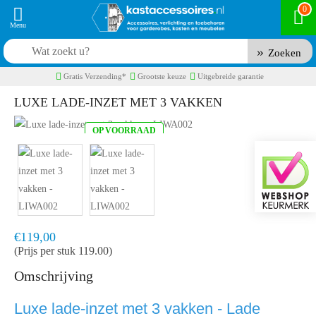
0
Zoeken
Gratis Verzending*
Grootste keuze
Uitgebreide garantie
LUXE LADE-INZET MET 3 VAKKEN
OP VOORRAAD
Product code:
LIWA002
Snel in huis, 1 á 2 werkdagen
€119,00
(Prijs per stuk 119.00)
Omschrijving
Luxe lade-inzet met 3 vakken - Lade