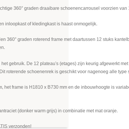
achtige 360° graden draaibare schoenencarrousel voorzien van 
 inloopkast of kledingkast is haast onmogelijk.
alen 360° graden roterend frame met daartussen 12 stuks kantel
en.
 het gebruik. De 12 plateau's (etages) zijn keurig afgewerkt me
. Dit roterende schoenenrek is geschikt voor nagenoeg alle type
 het frame is H1810 x B730 mm en de inbouwhoogte is variabe
ntraciet (donker warm grijs) in combinatie met mat oranje.
ATIS verzonden!