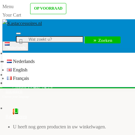
Menu
OP VOORRAAD
Your Cart
Zoeken
Nederlands
Menu
Nederlands
info@kastaccessoires.nl
English
Home
Français
Kledingkast accessoires
+31(0)13 - 462 74 29
Inloggen
0
Registreren
U heeft nog geen producten in uw winkelwagen.