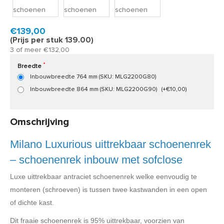
Product code:
MLG2200
Snel in huis, 1 á 2 werkdagen
€139,00
(Prijs per stuk 139.00)
3 of meer €132,00
Breedte
Inbouwbreedte 764 mm (SKU: MLG2200G80)
Inbouwbreedte 864 mm (SKU: MLG2200G90)
(+€10,00)
Omschrijving
Milano Luxurious uittrekbaar schoenenrek
– schoenenrek inbouw met sofclose
Luxe uittrekbaar antraciet schoenenrek welke eenvoudig te
monteren (schroeven) is tussen twee kastwanden in een open
of dichte kast.
Dit fraaie schoenenrek is 95% uittrekbaar, voorzien van