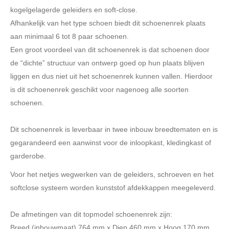
kogelgelagerde geleiders en soft-close.
Afhankelijk van het type schoen biedt dit schoenenrek plaats
aan minimaal 6 tot 8 paar schoenen.
Een groot voordeel van dit schoenenrek is dat schoenen door
de “dichte” structuur van ontwerp goed op hun plaats blijven
liggen en dus niet uit het schoenenrek kunnen vallen. Hierdoor
is dit schoenenrek geschikt voor nagenoeg alle soorten
schoenen.
Dit schoenenrek is leverbaar in twee inbouw breedtematen en is
gegarandeerd een aanwinst voor de inloopkast, kledingkast of
garderobe.
Voor het netjes wegwerken van de geleiders, schroeven en het
softclose systeem worden kunststof afdekkappen meegeleverd.
De afmetingen van dit topmodel schoenenrek zijn:
Breed (inbouwmaat) 764 mm x Diep 460 mm x Hoog 170 mm