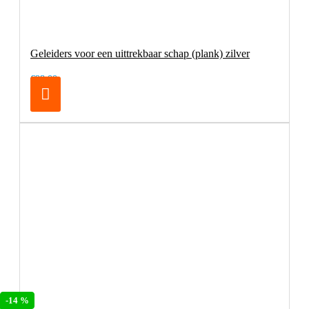
Geleiders voor een uittrekbaar schap (plank) zilver
€98,00
-14 %