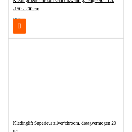
Kledingroede chroom staal dikwandig, lengte 90 - 120
-150 - 200 cm
€8,25
Kledinglift Superieur zilver/chroom, draagvermogen 20
kg