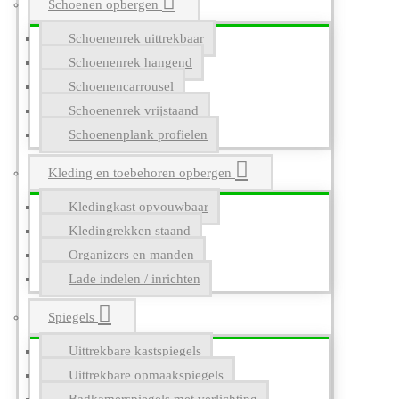
Schoenen opbergen
Schoenenrek uittrekbaar
Schoenenrek hangend
Schoenencarrousel
Schoenenrek vrijstaand
Schoenenplank profielen
Kleding en toebehoren opbergen
Kledingkast opvouwbaar
Kledingrekken staand
Organizers en manden
Lade indelen / inrichten
Spiegels
Uittrekbare kastspiegels
Uittrekbare opmaakspiegels