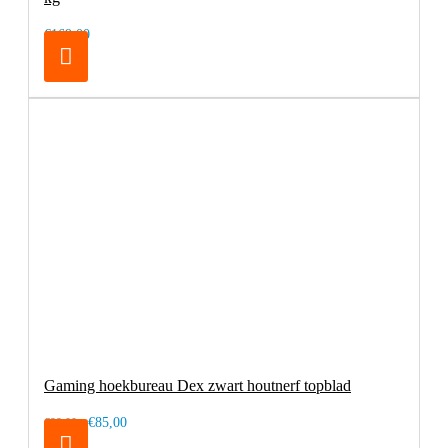
€169,00
Gaming hoekbureau Dex zwart houtnerf topblad
€85,00
€99,00