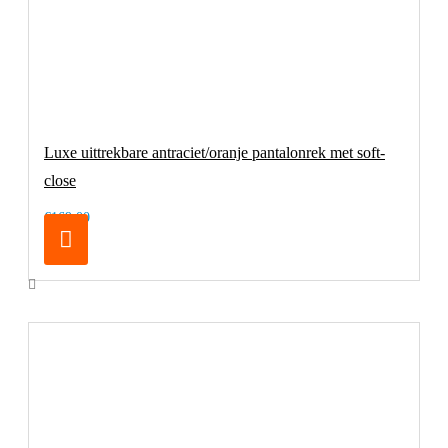
Luxe uittrekbare antraciet/oranje pantalonrek met soft-
close
€169,00