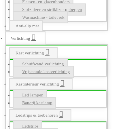
Flessen- en glazenhouders
Stofzuiger en strijkijzer opbergen
Wasmachine - toilet rek
Anti-slip mat
Verlichting
Kast verlichting
Schuifwand verlichting
Vrijstaande kastverlichting
Kastinterieur verlichting
Led lampen
Batterij kastlamp
Ledstrips & toebehoren
Ledstrips