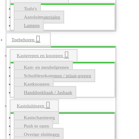
Trafo's
Aansluitmaterialen
Lampen
Toebehoren
Kastgrepen en knoppen
Kast- en meubelgrepen
Schuifdeurkommen / inlaat-grepen
Kastknoppen
Handdoekhaak / Jashaak
Kastsluitingen
Kastscharnieren
Push to open
Overige sluitingen