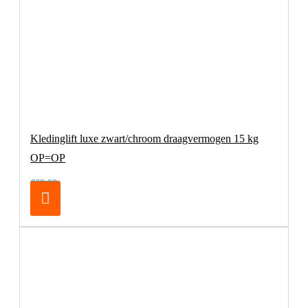
Kledinglift luxe zwart/chroom draagvermogen 15 kg
OP=OP
€69,00