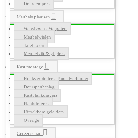
Deurdempers
Meubels plaatsen
Stelwiggen / Stelpoten
Meubelwielen
Tafelpoten
Meubelvilt & glijders
Kast montage
Hoekverbinders- Paneelverbinder
Deurspanbeslag
Kastplankdragers
Plankdragers
Uittrekbare geleiders
Overige
Gereedschap