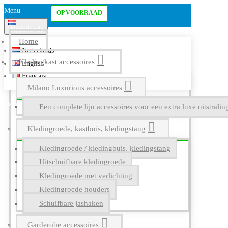
Menu
OP VOORRAAD
Nederlands
Home
Nederlands
Kledingkast accessoires
English
Français
Milano Luxurious accessoires
Een complete lijn accessoires voor een extra luxe uitstrali
Kledingroede, kastbuis, kledingstang
Kledingroede / kledingbuis, kledingstang
Uitschuifbare kledingroede
Kledingroede met verlichting
Kledingroede houders
Schuifbare jashaken
Garderobe accessoires