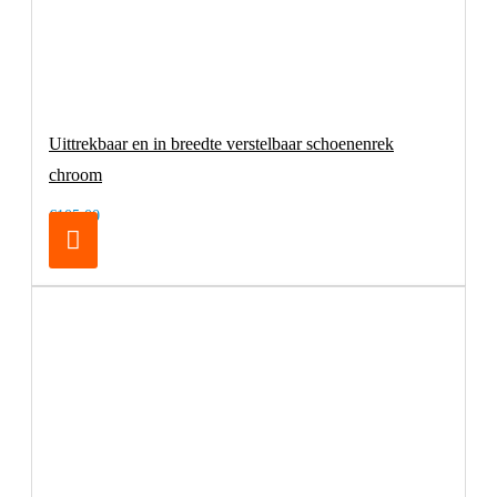
Uittrekbaar en in breedte verstelbaar schoenenrek
chroom
€105,00