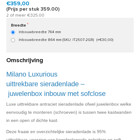
Product code:
IT2507GR
Snel in huis, 1 á 2 werkdagen
€359,00
(Prijs per stuk 359.00)
2 of meer €325,00
Breedte
Inbouwbreedte 764 mm
Inbouwbreedte 864 mm (SKU: IT2507-2GR)
(+€30,00)
Omschrijving
Milano Luxurious
uittrekbare sieradenlade –
juwelenbox inbouw met sofclose
Luxe uittrekbare antraciet sieradenlade ofwel juwelenbox welke
eenvoudig te monteren (schroeven) is tussen twee kastwanden
in een open of dichte kast.
Deze fraaie en overzichtelijke sieradenlade is 95%
uittrekbaar, voorzien van kogelgelagerde geleiders en soft-