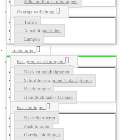
Klikaanklikuit - ontvangers
Overige verlichting
Trafo's
Aansluitmaterialen
Lampen
Toebehoren
Kastgrepen en knoppen
Kast- en meubelgrepen
Schuifdeurkommen / inlaat-grepen
Kastknoppen
Handdoekhaak / Jashaak
Kastsluitingen
Kastscharnieren
Push to open
Overige sluitingen