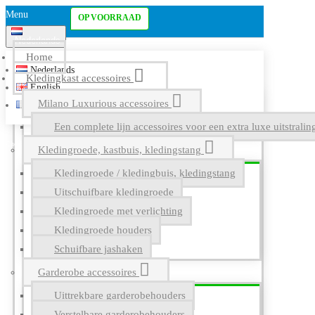
Menu
OP VOORRAAD
Nederlands
Home
Nederlands
Kledingkast accessoires
English
Milano Luxurious accessoires
Français
Een complete lijn accessoires voor een extra luxe uitstrali
Kledingroede, kastbuis, kledingstang
Kledingroede / kledingbuis, kledingstang
Uitschuifbare kledingroede
Kledingroede met verlichting
Kledingroede houders
Schuifbare jashaken
Garderobe accessoires
Uittrekbare garderobehouders
Verstelbare garderobehouders