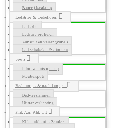
Led lampen
Batterij kastlamp
Ledstrips & toebehoren
Ledstrips
Ledstrip profielen
Aansluit en verlengkabels
Led schakelen & dimmen
Spots
Inbouwspots op-=op
Meubelspots
Bedlampjes & nachtlampjes
Bed-leeslampen
Uitstapverlichting
Klik Aan Klik Uit
Klikaanklikuit - Zenders