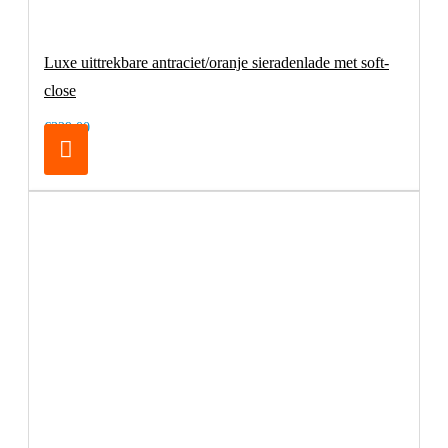
Luxe uittrekbare antraciet/oranje sieradenlade met soft-
close
€329,00