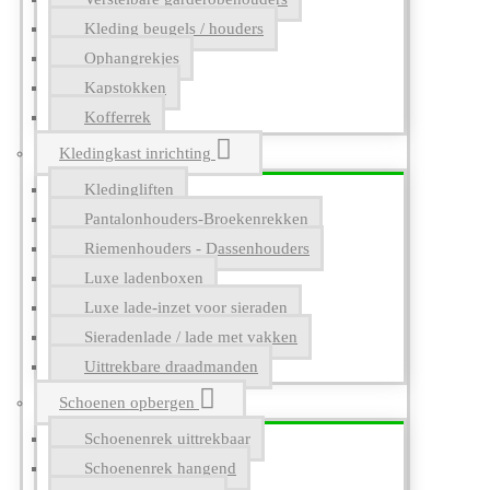
Kleding beugels / houders
Ophangrekjes
Kapstokken
Kofferrek
Kledingkast inrichting
Kledingliften
Pantalonhouders-Broekenrekken
Riemenhouders - Dassenhouders
Luxe ladenboxen
Luxe lade-inzet voor sieraden
Sieradenlade / lade met vakken
Uittrekbare draadmanden
Schoenen opbergen
Schoenenrek uittrekbaar
Schoenenrek hangend