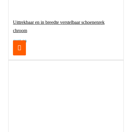
Uittrekbaar en in breedte verstelbaar schoenenrek
chroom
€105,00