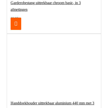
Garderobestang uittrekbaar chroom basic, in 3
afmetingen
€6,95
Handdoekhouder uittrekbaar aluminium 440 mm met 3