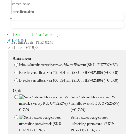
Snel in huis, 1 á 2 werkdagen
€129,00
Product code:
PHZ702M
3 of meer €119,00
Afmetingen
Inbouwbreedte verstelbaar van 564 tot 594 mm (SKU: PHZ702M60)
Breedte verstelbaar van 760-794 mm (SKU: PHZ702M80)
(+€30,00)
Breedte verstelbaar van 860-894 mm (SKU: PHZ702M90)
(+€40,00)
Optie
Set á 4 afstandshouders van 25
mm dik zwart (SKU: OVS25ZW)
(+€17,50)
Set á 7 stuks stangen voor
uitbreiding pantalonrek (SKU:
PHZ711)
(+€26,50)