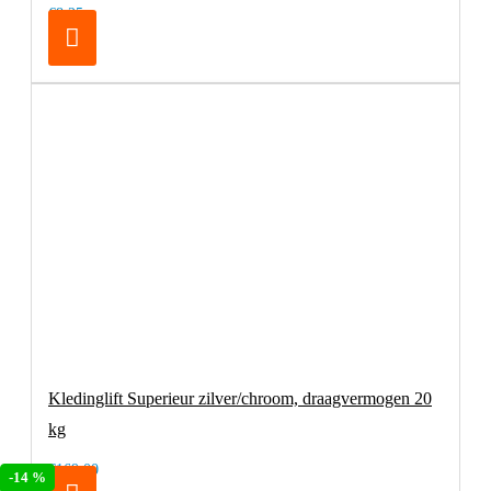
€8,25
Kledinglift Superieur zilver/chroom, draagvermogen 20
kg
€169,00
-14 %