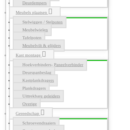
Deurdempers
Meubels plaatsen
Stelwiggen / Stelpoten
Meubelwielen
Tafelpoten
Meubelvilt & glijders
Kast montage
Hoekverbinders- Paneelverbinder
Deurspanbeslag
Kastplankdragers
Plankdragers
Uittrekbare geleiders
Overige
Gereedschap
Schroevendraaiers