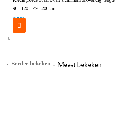
Kledingroede ovaal zwart aluminium dikwandig, lengte
90 - 120 -149 - 200 cm
€17,50
Eerder bekeken
Meest bekeken