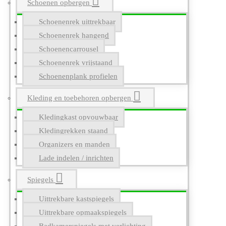
Schoenen opbergen
Schoenenrek uittrekbaar
Schoenenrek hangend
Schoenencarrousel
Schoenenrek vrijstaand
Schoenenplank profielen
Kleding en toebehoren opbergen
Kledingkast opvouwbaar
Kledingrekken staand
Organizers en manden
Lade indelen / inrichten
Spiegels
Uittrekbare kastspiegels
Uittrekbare opmaakspiegels