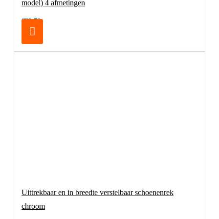
model) 4 afmetingen
€32,70
Uittrekbaar en in breedte verstelbaar schoenenrek
chroom