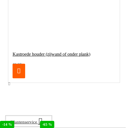
Kastroede houder (zijwand of onder plank)
€1,95
Klantenservice
-65 %
-14 %
-65 %