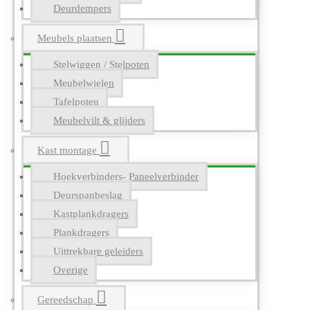
Deurdempers
Meubels plaatsen
Stelwiggen / Stelpoten
Meubelwielen
Tafelpoten
Meubelvilt & glijders
Kast montage
Hoekverbinders- Paneelverbinder
Deurspanbeslag
Kastplankdragers
Plankdragers
Uittrekbare geleiders
Overige
Gereedschap