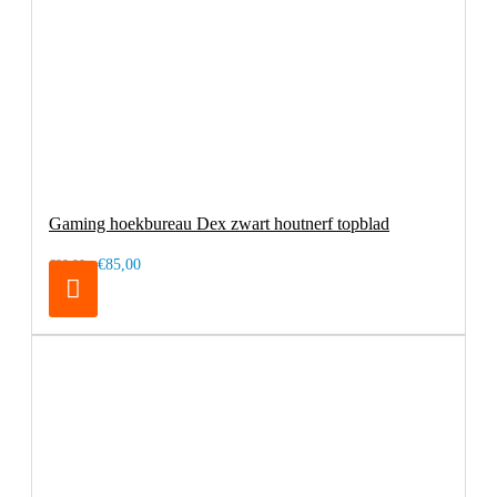
Gaming hoekbureau Dex zwart houtnerf topblad
€85,00
€99,00