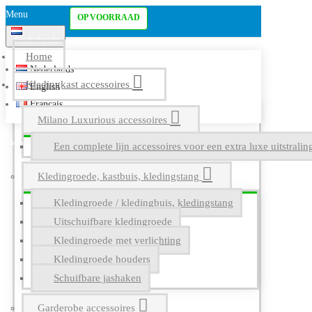
Menu
OP VOORRAAD
Nederlands
Home
Nederlands
Kledingkast accessoires
English
Français
Milano Luxurious accessoires
Een complete lijn accessoires voor een extra luxe uitstrali
Kledingroede, kastbuis, kledingstang
Kledingroede / kledingbuis, kledingstang
Uitschuifbare kledingroede
Kledingroede met verlichting
Kledingroede houders
Schuifbare jashaken
Garderobe accessoires