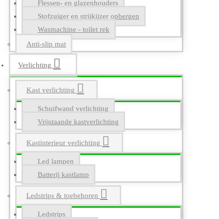
Flessen- en glazenhouders
Stofzuiger en strijkijzer opbergen
Wasmachine - toilet rek
Anti-slip mat
Verlichting
Kast verlichting
Schuifwand verlichting
Vrijstaande kastverlichting
Kastinterieur verlichting
Led lampen
Batterij kastlamp
Ledstrips & toebehoren
Ledstrips