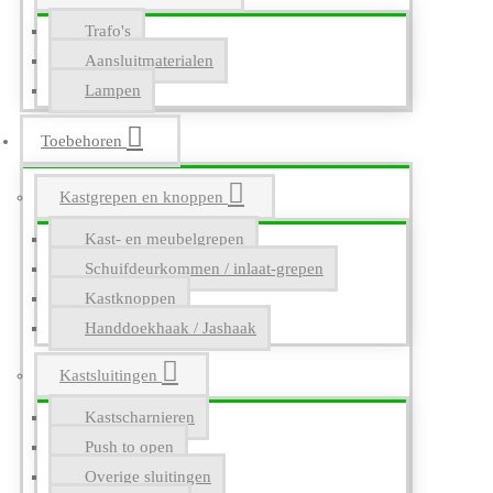
Trafo's
Aansluitmaterialen
Lampen
Toebehoren
Kastgrepen en knoppen
Kast- en meubelgrepen
Schuifdeurkommen / inlaat-grepen
Kastknoppen
Handdoekhaak / Jashaak
Kastsluitingen
Kastscharnieren
Push to open
Overige sluitingen