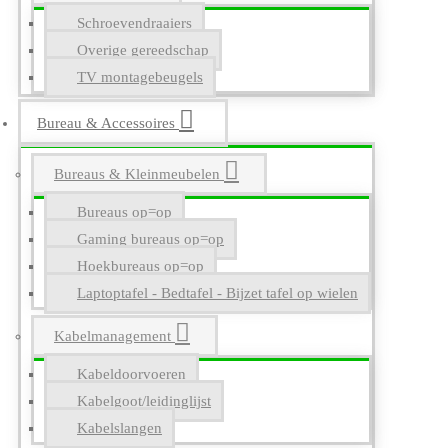
Schroevendraaiers
Overige gereedschap
TV montagebeugels
Bureau & Accessoires
Bureaus & Kleinmeubelen
Bureaus op=op
Gaming bureaus op=op
Hoekbureaus op=op
Laptoptafel - Bedtafel - Bijzet tafel op wielen
Kabelmanagement
Kabeldoorvoeren
Kabelgoot/leidinglijst
Kabelslangen