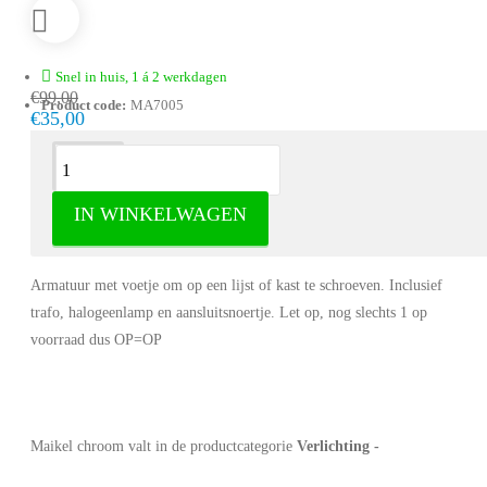
Snel in huis, 1 á 2 werkdagen
€99,00
Product code:
MA7005
€35,00
Omschrijving
IN WINKELWAGEN
Maikel chroom - Verlichting
Armatuur met voetje om op een lijst of kast te schroeven. Inclusief
trafo, halogeenlamp en aansluitsnoertje. Let op, nog slechts 1 op
voorraad dus OP=OP
Maikel chroom valt in de productcategorie
Verlichting -