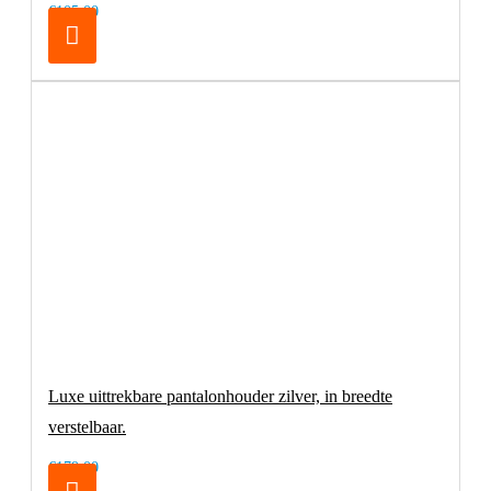
€105,00
Luxe uittrekbare pantalonhouder zilver, in breedte
verstelbaar.
€179,00