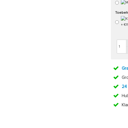
Toebeh
Gra
Gr
24
Hul
Kl