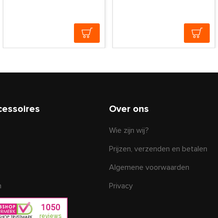
cessoires
Over ons
Wie zijn wij?
Prijzen, verzenden en betalen
Algemene voorwaarden
n
Privacy