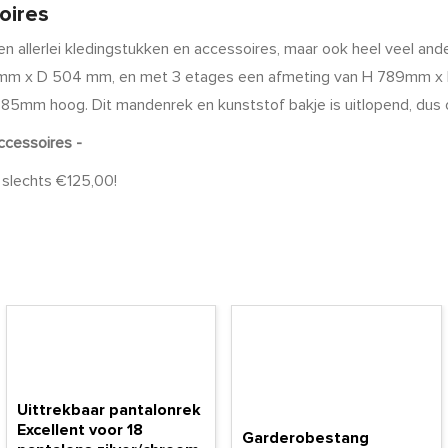
oires
lerlei kledingstukken en accessoires, maar ook heel veel andere a
8mm x D 504 mm, en met 3 etages een afmeting van H 789mm x D5
 85mm hoog. Dit mandenrek en kunststof bakje is uitlopend, dus
ccessoires -
r slechts €125,00!
Uittrekbaar pantalonrek
Excellent voor 18
Garderobestang