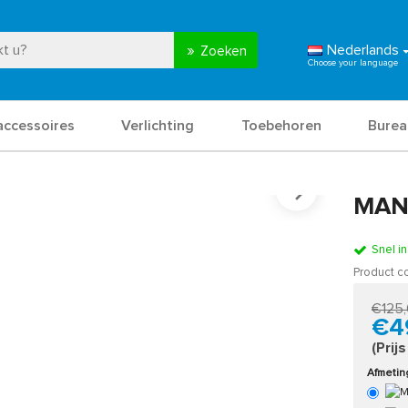
Nederlands
Zoeken
accessoires
Verlichting
Toebehoren
Burea
MAN
Snel i
Product c
€125
€4
(Prij
Afmeti