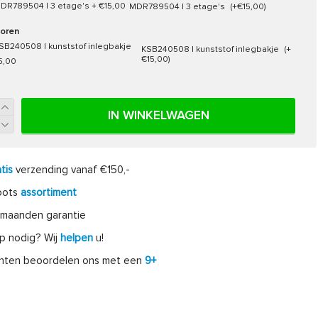
MDR789504 | 3 etage's
(+€15,00)
oren
KSB240508 | kunststof inlegbakje
(+
€15,00)
IN WINKELWAGEN
tis
verzending vanaf €150,-
oots
assortiment
maanden garantie
p nodig? Wij
helpen
u!
anten beoordelen ons met een
9+