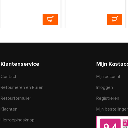
Klantenservice
Mijn Kastac
Contact
Mijn account
Retourneren en Ruilen
Inloggen
Retourformulier
Registreren
Klachten
Mijn bestellinge
Herroepingsknop