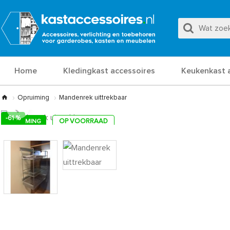
Home
Kledingkast accessoires
Keukenkast 
Opruiming
Mandenrek uittrekbaar
-61 %
OP VOORRAAD
OPRUIMING