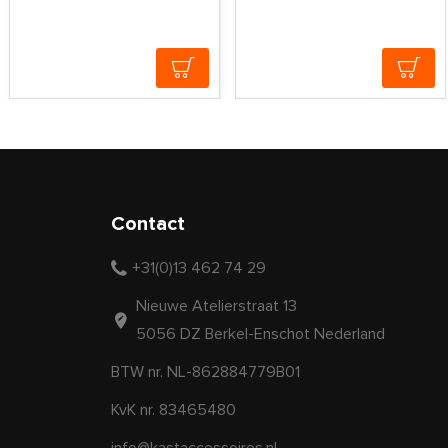
Contact
+31(0)13 462 74 29
Nieuwe Atelierstraat 13
5056 DZ Berkel-Enschot Nederland
BTW nr. NL-862884779B01
KvK nr. 83465480