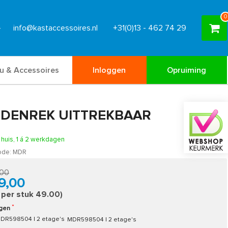
0
info@kastaccessoires.nl
+31(0)13 - 462 74 29
u & Accessoires
Inloggen
Opruiming
DENREK UITTREKBAAR
n huis, 1 á 2 werkdagen
ode:
MDR
,00
9,00
s per stuk 49.00)
ngen
MDR598504 | 2 etage's