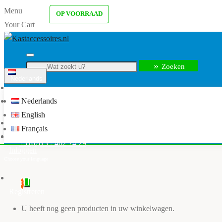
Menu
OP VOORRAAD
Your Cart
Zoeken
Nederlands
Menu
Nederlands
info@kastaccessoires.nl
English
Home
Français
Kledingkast accessoires
+31(0)13 - 462 74 29
Inloggen
0
Registreren
U heeft nog geen producten in uw winkelwagen.