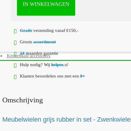
IN WINKELWAGEN
Gratis
verzending vanaf €150,-
Groots
assortiment
24
maanden garantie
Keukenkast accessoires
Hulp nodig? Wij
helpen
u!
Klanten beoordelen ons met een
9+
Omschrijving
Meubelwielen grijs rubber in set - Zwenkwiel