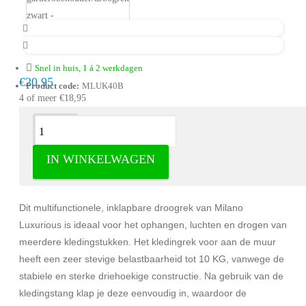
Snel in huis, 1 á 2 werkdagen
€20,95
Product code:
MLUK40B
4 of meer €18,95
Omschrijving
IN WINKELWAGEN
Milano Luxurious inklapbare
garderobehouder/droogrek zilver
Dit multifunctionele, inklapbare droogrek van Milano
Luxurious is ideaal voor het ophangen, luchten en drogen van
meerdere kledingstukken. Het kledingrek voor aan de muur
heeft een zeer stevige belastbaarheid tot 10 KG, vanwege de
stabiele en sterke driehoekige constructie. Na gebruik van de
kledingstang klap je deze eenvoudig in, waardoor de