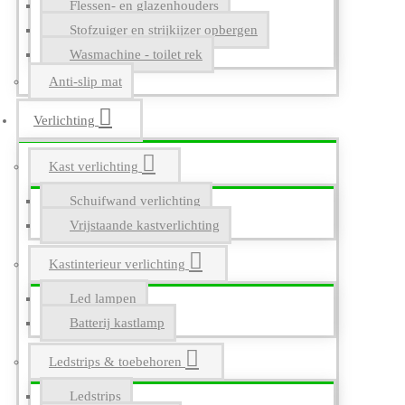
Flessen- en glazenhouders
Stofzuiger en strijkijzer opbergen
Wasmachine - toilet rek
Anti-slip mat
Verlichting
Kast verlichting
Schuifwand verlichting
Vrijstaande kastverlichting
Kastinterieur verlichting
Led lampen
Batterij kastlamp
Ledstrips & toebehoren
Ledstrips