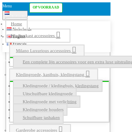
Menu
OP VOORRAAD
Nederlands
Home
Nederlands
Kledingkast accessoires
English
Français
Milano Luxurious accessoires
Een complete lijn accessoires voor een extra luxe uitstrali
Kledingroede, kastbuis, kledingstang
Kledingroede / kledingbuis, kledingstang
Uitschuifbare kledingroede
Kledingroede met verlichting
Kledingroede houders
Schuifbare jashaken
Garderobe accessoires