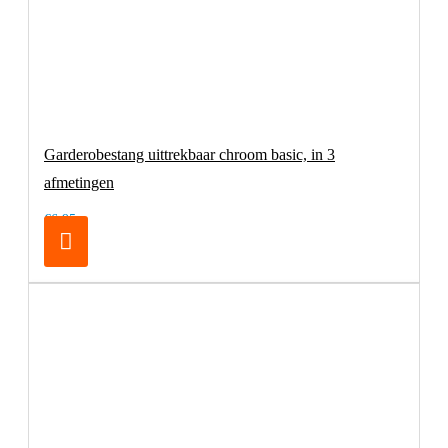
Garderobestang uittrekbaar chroom basic, in 3
afmetingen
€6,95