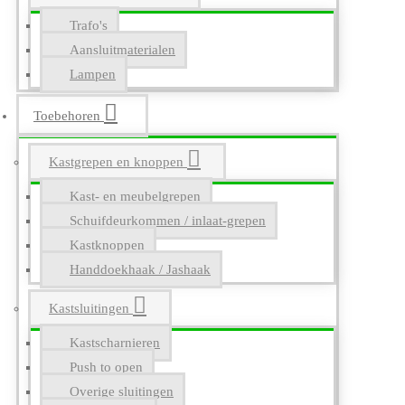
Trafo's
Aansluitmaterialen
Lampen
Toebehoren
Kastgrepen en knoppen
Kast- en meubelgrepen
Schuifdeurkommen / inlaat-grepen
Kastknoppen
Handdoekhaak / Jashaak
Kastsluitingen
Kastscharnieren
Push to open
Overige sluitingen