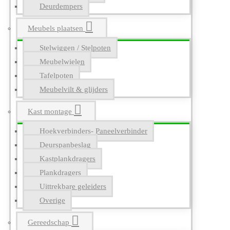
Deurdempers
Meubels plaatsen
Stelwiggen / Stelpoten
Meubelwielen
Tafelpoten
Meubelvilt & glijders
Kast montage
Hoekverbinders- Paneelverbinder
Deurspanbeslag
Kastplankdragers
Plankdragers
Uittrekbare geleiders
Overige
Gereedschap