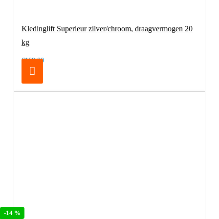
Kledinglift Superieur zilver/chroom, draagvermogen 20
kg
€169,00
-14 %