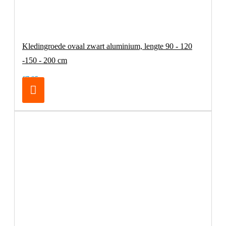
Kledingroede ovaal zwart aluminium, lengte 90 - 120
-150 - 200 cm
€7,95