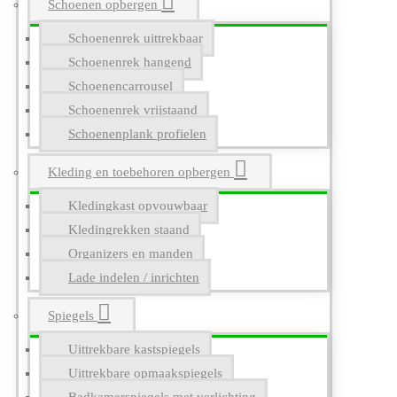
Schoenen opbergen
Schoenenrek uittrekbaar
Schoenenrek hangend
Schoenencarrousel
Schoenenrek vrijstaand
Schoenenplank profielen
Kleding en toebehoren opbergen
Kledingkast opvouwbaar
Kledingrekken staand
Organizers en manden
Lade indelen / inrichten
Spiegels
Uittrekbare kastspiegels
Uittrekbare opmaakspiegels