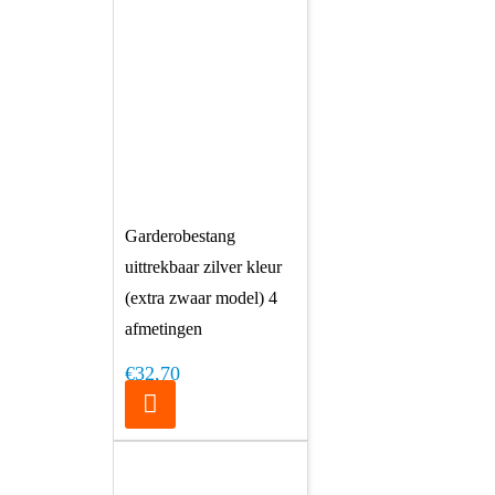
Garderobestang
uittrekbaar zilver kleur
(extra zwaar model) 4
afmetingen
€32,70