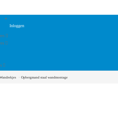
Inloggen
res
res
s
 Wandrekjes
Opbergmand staal wandmontage