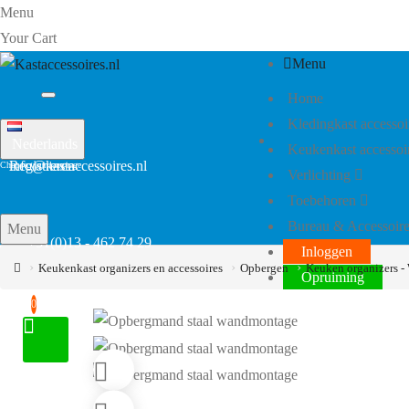
Menu
Your Cart
Menu
Home
Kledingkast accessoi
Nederlands
Keukenkast accessoi
Registreren
info@kastaccessoires.nl
Verlichting
Toebehoren
Bureau & Accessoire
Menu
+31(0)13 - 462 74 29
Inloggen
Keukenkast organizers en accessoires
Opbergen
Keuken organizers -
Opruiming
0