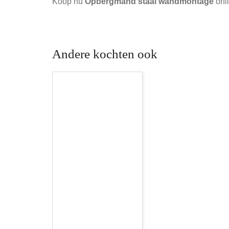
Koop nu
Opbergmand staal wandmontage
onli
Andere kochten ook