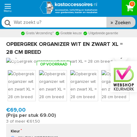
0
Zoeken
Gratis Verzending*
Grootste keuze
Uitgebreide garantie
OPBERGREK ORGANIZER WIT EN ZWART XL =
28 CM BREED
OP VOORRAAD
Product code:
MSDR28
Snel in huis, 1 á 2 werkdagen
€69,00
(Prijs per stuk 69.00)
3 of meer €61,50
Kleur