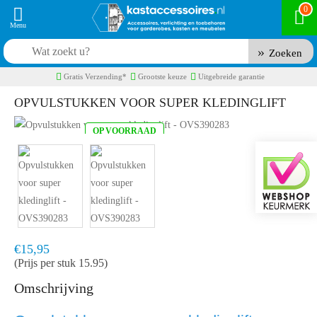
0
Zoeken
Gratis Verzending*
Grootste keuze
Uitgebreide garantie
OPVULSTUKKEN VOOR SUPER KLEDINGLIFT
OP VOORRAAD
Product code:
OVS390283
Snel in huis, 1 á 2 werkdagen
€15,95
(Prijs per stuk 15.95)
Omschrijving