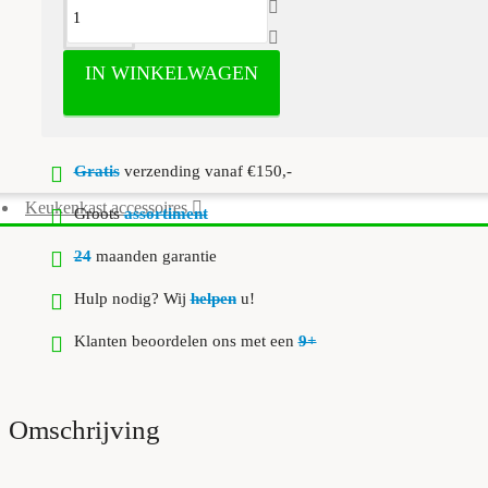
IN WINKELWAGEN
Gratis
verzending vanaf €150,-
Keukenkast accessoires
Groots
assortiment
24
maanden garantie
Hulp nodig? Wij
helpen
u!
Klanten beoordelen ons met een
9+
Omschrijving