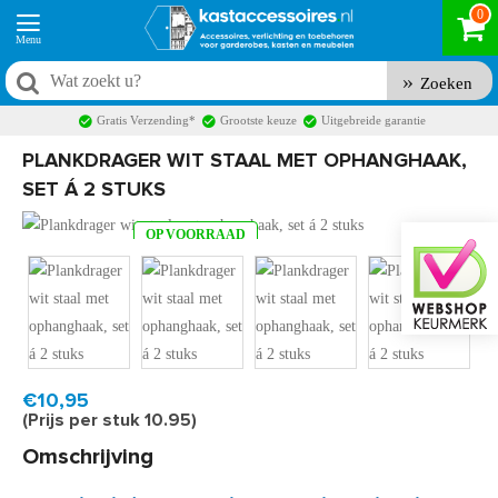
0
Zoeken
Gratis Verzending*
Grootste keuze
Uitgebreide garantie
PLANKDRAGER WIT STAAL MET OPHANGHAAK,
SET Á 2 STUKS
OP VOORRAAD
Product code:
PD2080W
Snel in huis, 1 á 2 werkdagen
€10,95
(Prijs per stuk 10.95)
Omschrijving