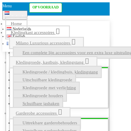
Menu
OP VOORRAAD
Nederlands
Home
Nederlands
Kledingkast accessoires
English
Milano Luxurious accessoires
Français
Een complete lijn accessoires voor een extra luxe uitstrali
Kledingroede, kastbuis, kledingstang
Kledingroede / kledingbuis, kledingstang
Uitschuifbare kledingroede
Kledingroede met verlichting
Kledingroede houders
Schuifbare jashaken
Garderobe accessoires
Uittrekbare garderobehouders
Verstelbare garderobehouders