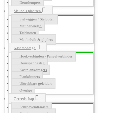
Deurdempers
Meubels plaatsen
Stelwiggen / Stelpoten
Meubelwielen
Tafelpoten
Meubelvilt & glijders
Kast montage
Hoekverbinders- Paneelverbinder
Deurspanbeslag
Kastplankdragers
Plankdragers
Uittrekbare geleiders
Overige
Gereedschap
Schroevendraaiers