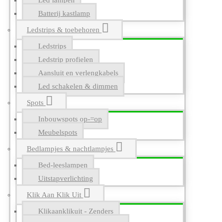
Led lampen
Batterij kastlamp
Ledstrips & toebehoren
Ledstrips
Ledstrip profielen
Aansluit en verlengkabels
Led schakelen & dimmen
Spots
Inbouwspots op-=op
Meubelspots
Bedlampjes & nachtlampjes
Bed-leeslampen
Uitstapverlichting
Klik Aan Klik Uit
Klikaanklikuit - Zenders