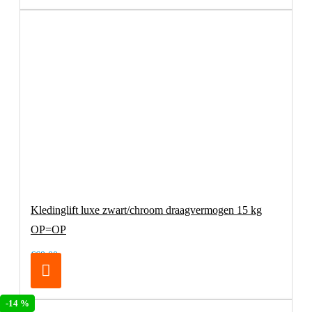
Kledinglift luxe zwart/chroom draagvermogen 15 kg
OP=OP
€69,00
-14 %