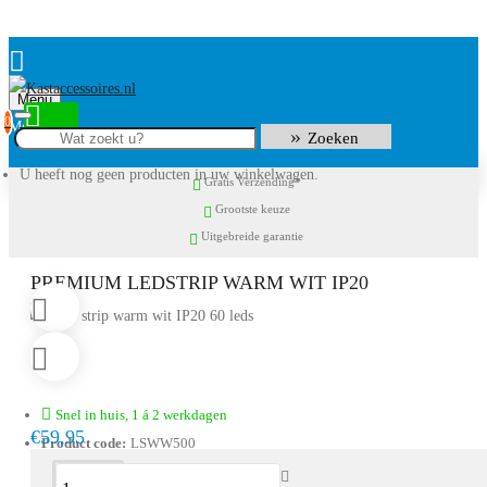
Menu
0
Zoeken
U heeft nog geen producten in uw winkelwagen.
Gratis Verzending*
Grootste keuze
Uitgebreide garantie
PREMIUM LEDSTRIP WARM WIT IP20
Snel in huis, 1 á 2 werkdagen
€59,95
Product code:
LSWW500
Omschrijving