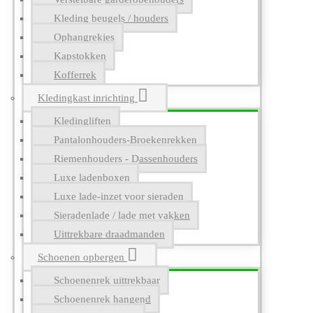
Kleding beugels / houders
Ophangrekjes
Kapstokken
Kofferrek
Kledingkast inrichting
Kledingliften
Pantalonhouders-Broekenrekken
Riemenhouders - Dassenhouders
Luxe ladenboxen
Luxe lade-inzet voor sieraden
Sieradenlade / lade met vakken
Uittrekbare draadmanden
Schoenen opbergen
Schoenenrek uittrekbaar
Schoenenrek hangend