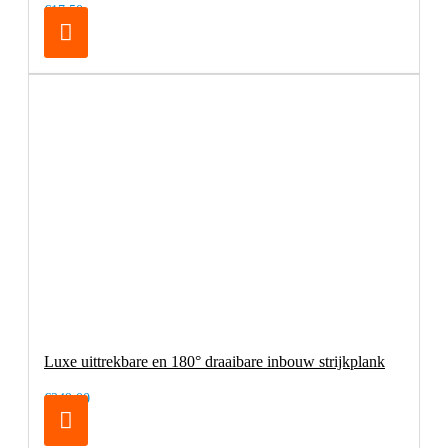
€17,50
Luxe uittrekbare en 180° draaibare inbouw strijkplank
€249,00