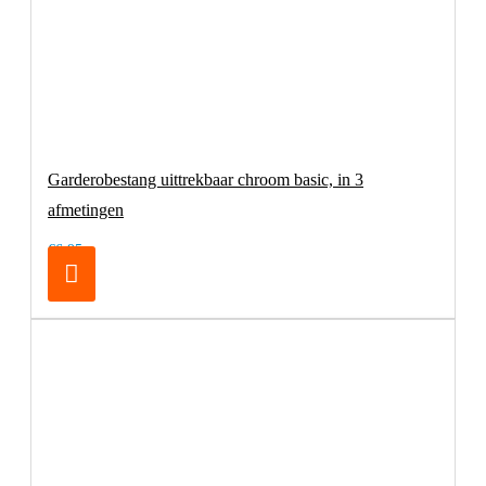
Garderobestang uittrekbaar chroom basic, in 3
afmetingen
€6,95