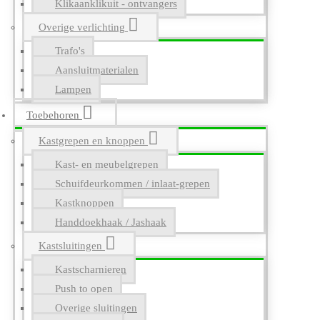
Klikaanklikuit - ontvangers
Overige verlichting
Trafo's
Aansluitmaterialen
Lampen
Toebehoren
Kastgrepen en knoppen
Kast- en meubelgrepen
Schuifdeurkommen / inlaat-grepen
Kastknoppen
Handdoekhaak / Jashaak
Kastsluitingen
Kastscharnieren
Push to open
Overige sluitingen