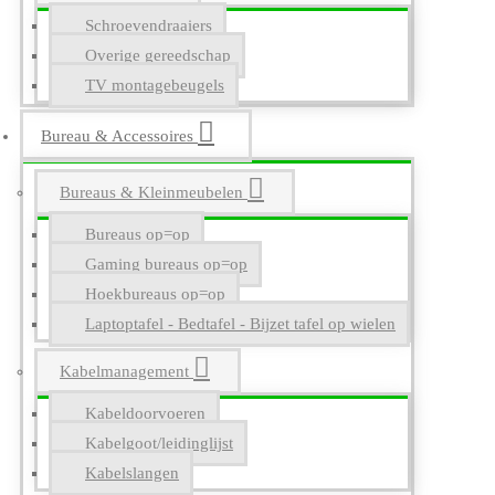
Schroevendraaiers
Overige gereedschap
TV montagebeugels
Bureau & Accessoires
Bureaus & Kleinmeubelen
Bureaus op=op
Gaming bureaus op=op
Hoekbureaus op=op
Laptoptafel - Bedtafel - Bijzet tafel op wielen
Kabelmanagement
Kabeldoorvoeren
Kabelgoot/leidinglijst
Kabelslangen