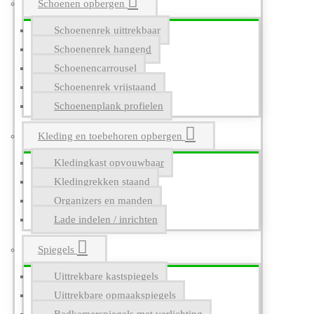
Schoenen opbergen
Schoenenrek uittrekbaar
Schoenenrek hangend
Schoenencarrousel
Schoenenrek vrijstaand
Schoenenplank profielen
Kleding en toebehoren opbergen
Kledingkast opvouwbaar
Kledingrekken staand
Organizers en manden
Lade indelen / inrichten
Spiegels
Uittrekbare kastspiegels
Uittrekbare opmaakspiegels