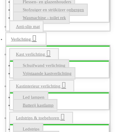
Flessen- en glazenhouders
Stofzuiger en strijkijzer opbergen
Wasmachine - toilet rek
Anti-slip mat
Verlichting
Kast verlichting
Schuifwand verlichting
Vrijstaande kastverlichting
Kastinterieur verlichting
Led lampen
Batterij kastlamp
Ledstrips & toebehoren
Ledstrips