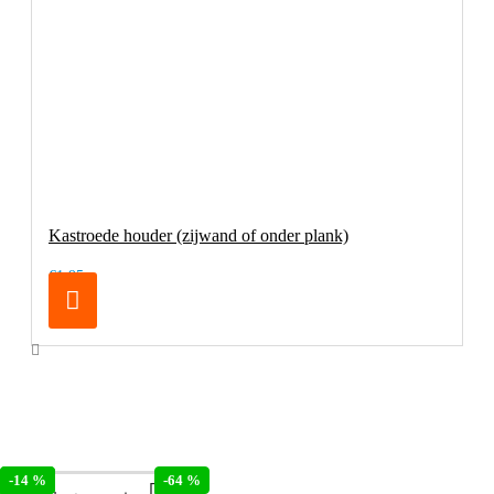
Kastroede houder (zijwand of onder plank)
€1,95
-64 %
-14 %
-64 %