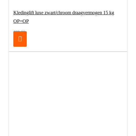
Kledinglift luxe zwart/chroom draagvermogen 15 kg
OP=OP
€69,00