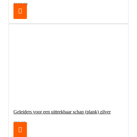
€119,00
Geleiders voor een uittrekbaar schap (plank) zilver
€98,00