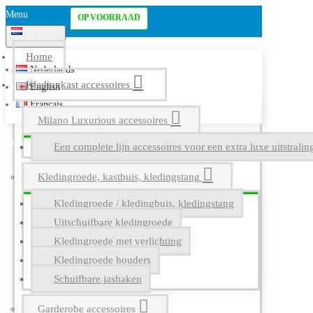
Menu
OP VOORRAAD
Nederlands
Home
Nederlands
Kledingkast accessoires
English
Français
Milano Luxurious accessoires
Een complete lijn accessoires voor een extra luxe uitstrali
Kledingroede, kastbuis, kledingstang
Kledingroede / kledingbuis, kledingstang
Uitschuifbare kledingroede
Kledingroede met verlichting
Kledingroede houders
Schuifbare jashaken
Garderobe accessoires