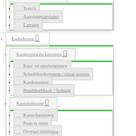
Trafo's
Aansluitmaterialen
Lampen
Toebehoren
Kastgrepen en knoppen
Kast- en meubelgrepen
Schuifdeurkommen / inlaat-grepen
Kastknoppen
Handdoekhaak / Jashaak
Kastsluitingen
Kastscharnieren
Push to open
Overige sluitingen