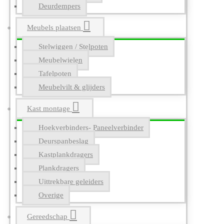
Deurdempers
Meubels plaatsen
Stelwiggen / Stelpoten
Meubelwielen
Tafelpoten
Meubelvilt & glijders
Kast montage
Hoekverbinders- Paneelverbinder
Deurspanbeslag
Kastplankdragers
Plankdragers
Uittrekbare geleiders
Overige
Gereedschap