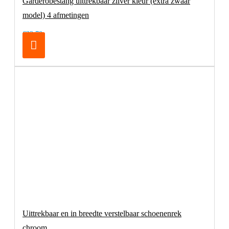
Garderobestang uittrekbaar zilver kleur (extra zwaar
model) 4 afmetingen
€32,70
Uittrekbaar en in breedte verstelbaar schoenenrek
chroom