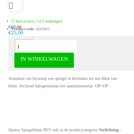
Snel in huis, 1 á 2 werkdagen
€69,00
Product code:
QA5003
€25,00
Omschrijving
IN WINKELWAGEN
Quatro Spiegelklem RVS - Verlichting
Armatuur om bovenop een spiegel te klemmen tot een dikte van
6mm. Inclusief halogeenlamp een aansluitsnoertje. OP=OP
Quatro Spiegelklem RVS valt in de productcategorie
Verlichting -