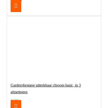
€179,00
Garderobestang uittrekbaar chroom basic, in 3
afmetingen
€6,95