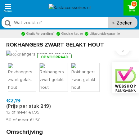
0
Zoeken
Gratis Verzending*
Grootste keuze
Uitgebreide garantie
ROKHANGERS ZWART GELAKT HOUT
OP VOORRAAD
Product code:
LGS00830
Snel in huis, 1 á 2 werkdagen
€2,19
(Prijs per stuk 2.19)
15 of meer €1,95
50 of meer €1,50
Omschrijving