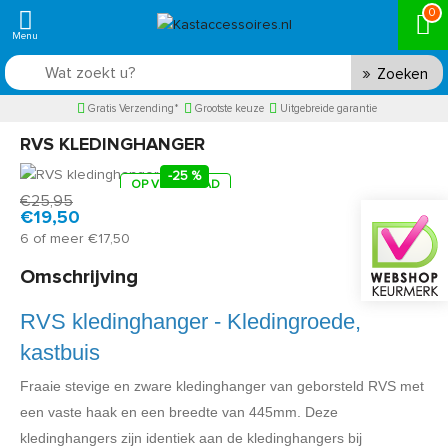
0
Zoeken
Gratis Verzending*
Grootste keuze
Uitgebreide garantie
RVS KLEDINGHANGER
-25 %
OP VOORRAAD
Product code:
RGH35855
Snel in huis, 1 á 2 werkdagen
€25,95
€19,50
6 of meer €17,50
Omschrijving
RVS kledinghanger - Kledingroede,
kastbuis
Fraaie stevige en zware kledinghanger van geborsteld RVS met
een vaste haak en een breedte van 445mm. Deze
kledinghangers zijn identiek aan de kledinghangers bij