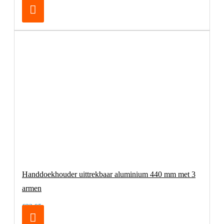
Handdoekhouder uittrekbaar aluminium 440 mm met 3
armen
€32,95