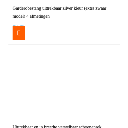
Garderobestang uittrekbaar zilver kleur (extra zwaar
model) 4 afmetingen
€32,70
Uittrekbaar en in breedte verstelbaar schoenenrek