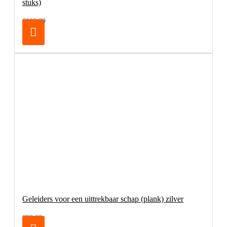
stuks)
€119,00
Geleiders voor een uittrekbaar schap (plank) zilver
€98,00