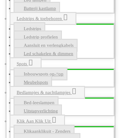
Led lampen
Batterij kastlamp
Ledstrips & toebehoren
Ledstrips
Ledstrip profielen
Aansluit en verlengkabels
Led schakelen & dimmen
Spots
Inbouwspots op-=op
Meubelspots
Bedlampjes & nachtlampjes
Bed-leeslampen
Uitstapverlichting
Klik Aan Klik Uit
Klikaanklikuit - Zenders