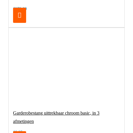
€179,00
Garderobestang uittrekbaar chroom basic, in 3
afmetingen
€6,95