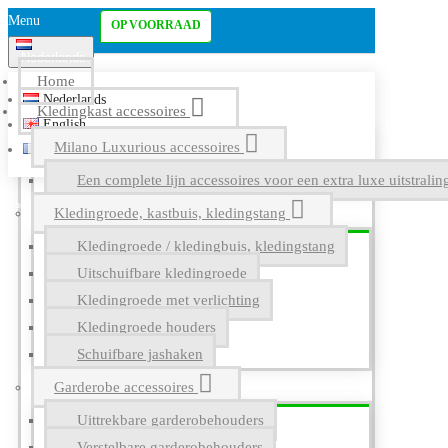
Menu
OP VOORRAAD
Nederlands
Home
Nederlands
Kledingkast accessoires
English
Milano Luxurious accessoires
Français
Een complete lijn accessoires voor een extra luxe uitstrali
Kledingroede, kastbuis, kledingstang
Kledingroede / kledingbuis, kledingstang
Uitschuifbare kledingroede
Kledingroede met verlichting
Kledingroede houders
Schuifbare jashaken
Garderobe accessoires
Uittrekbare garderobehouders
Verstelbare garderobehouders