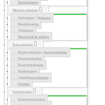
Deurdempers
Meubels plaatsen
Stelwiggen / Stelpoten
Meubelwielen
Tafelpoten
Meubelvilt & glijders
Kast montage
Hoekverbinders- Paneelverbinder
Deurspanbeslag
Kastplankdragers
Plankdragers
Uittrekbare geleiders
Overige
Gereedschap
Schroevendraaiers