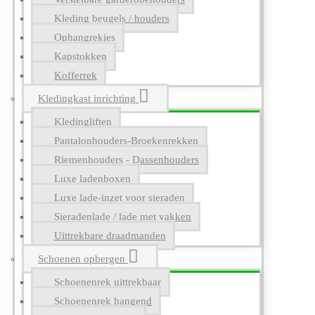
Kleding beugels / houders
Ophangrekjes
Kapstokken
Kofferrek
Kledingkast inrichting
Kledingliften
Pantalonhouders-Broekenrekken
Riemenhouders - Dassenhouders
Luxe ladenboxen
Luxe lade-inzet voor sieraden
Sieradenlade / lade met vakken
Uittrekbare draadmanden
Schoenen opbergen
Schoenenrek uittrekbaar
Schoenenrek hangend