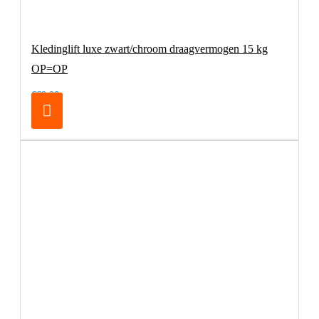
Kledinglift luxe zwart/chroom draagvermogen 15 kg
OP=OP
€69,00