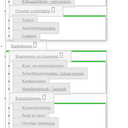
Klikaanklikuit - ontvangers
Overige verlichting
Trafo's
Aansluitmaterialen
Lampen
Toebehoren
Kastgrepen en knoppen
Kast- en meubelgrepen
Schuifdeurkommen / inlaat-grepen
Kastknoppen
Handdoekhaak / Jashaak
Kastsluitingen
Kastscharnieren
Push to open
Overige sluitingen