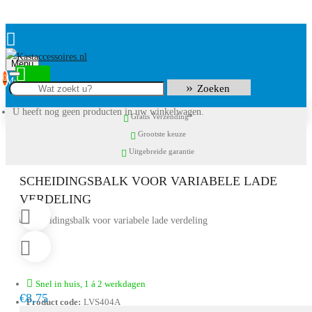
Menu
0
Zoeken
U heeft nog geen producten in uw winkelwagen.
Gratis Verzending*
Grootste keuze
Uitgebreide garantie
SCHEIDINGSBALK VOOR VARIABELE LADE
VERDELING
Snel in huis, 1 á 2 werkdagen
€8,75
Product code:
LVS404A