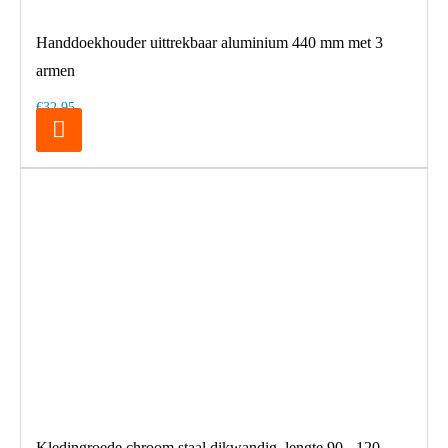
Handdoekhouder uittrekbaar aluminium 440 mm met 3
armen
€32,95
Kledingroede chroom staal dikwandig, lengte 90 - 120