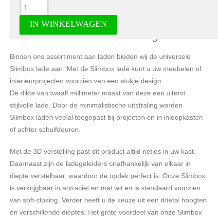
Omschrijving
IN WINKELWAGEN
Slimbox ladenset 120 mm hoog antraciet
Binnen ons assortiment aan laden bieden wij de universele
Slimbox lade aan. Met de Slimbox lade kunt u uw meubelen of
interieurprojecten voorzien van een stukje design.
De dikte van twaalf millimeter maakt van deze een uiterst
stijlvolle lade. Door de minimalistische uitstraling worden
Slimbox laden veelal toegepast bij projecten en in inloopkasten
of achter schuifdeuren.
Met de 3D verstelling past dit product altijd netjes in uw kast.
Daarnaast zijn de ladegeleiders onafhankelijk van elkaar in
diepte verstelbaar, waardoor de opdek perfect is. Onze Slimbox
is verkrijgbaar in antraciet en mat wit en is standaard voorzien
van soft-closing. Verder heeft u de keuze uit een drietal hoogten
én verschillende dieptes. Het grote voordeel van onze Slimbox