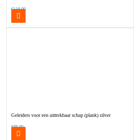
€119,00
Geleiders voor een uittrekbaar schap (plank) zilver
€98,00