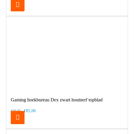
Gaming hoekbureau Dex zwart houtnerf topblad
€85,00
€99,00