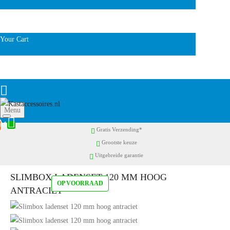
Your Cart
Menu
0
Gratis Verzending*
Grootste keuze
Uitgebreide garantie
SLIMBOX LADENSET 120 MM HOOG
OP VOORRAAD
ANTRACIET