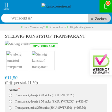
0
Zoeken
Gratis Verzending*
Grootste keuze
Uitgebreide garantie
STELWIG KUNSTSTOF TRANSPARANT
OP VOORRAAD
Product code:
SWTR
Snel in huis, 1 á 2 werkdagen
€11,50
(Prijs per stuk 11.50)
Aantal
Transparant, doosje á 20 stuks (SKU: SWTR020)
Transparant, doosje á 50 stuks (SKU: SWTR050)
(+€13,45)
Transparant, zak á 250 stuks (SKU: SWTR250)
(+€67,50)