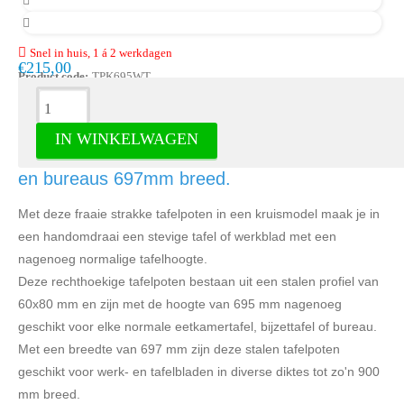
Snel in huis, 1 á 2 werkdagen
€215,00
Product code:
TPK695WT
Omschrijving
IN WINKELWAGEN
Robuuste wit gelakte tafelpoten voor eettafel
en bureaus 697mm breed.
Met deze fraaie strakke tafelpoten in een kruismodel maak je in
een handomdraai een stevige tafel of werkblad met een
nagenoeg normalige tafelhoogte.
Deze rechthoekige tafelpoten bestaan uit een stalen profiel van
60x80 mm en zijn met de hoogte van 695 mm nagenoeg
geschikt voor elke normale eetkamertafel, bijzettafel of bureau.
Met een breedte van 697 mm zijn deze stalen tafelpoten
geschikt voor werk- en tafelbladen in diverse diktes tot zo'n 900
mm breed.