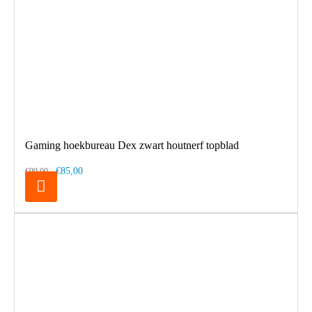
Gaming hoekbureau Dex zwart houtnerf topblad
€85,00
€99,00