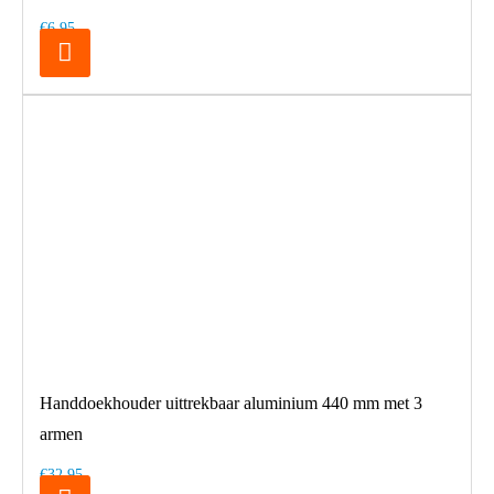
€6,95
Handdoekhouder uittrekbaar aluminium 440 mm met 3
armen
€32,95