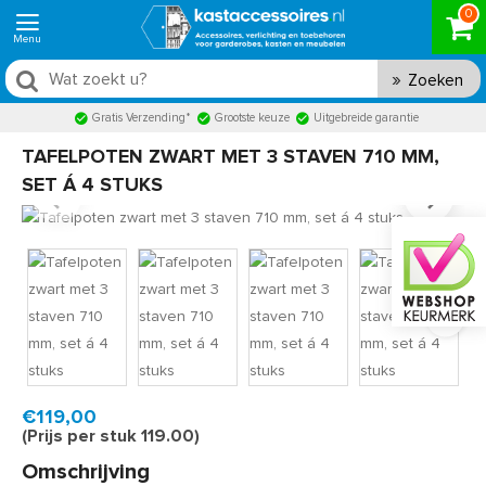
0
Zoeken
Gratis Verzending*
Grootste keuze
Uitgebreide garantie
TAFELPOTEN ZWART MET 3 STAVEN 710 MM,
SET Á 4 STUKS
Product code:
TPD710ZW3
Snel in huis, 1 á 2 werkdagen
€119,00
(Prijs per stuk 119.00)
Omschrijving